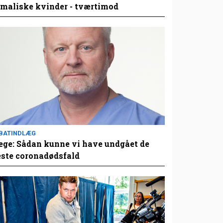
maliske kvinder - tværtimod
BATINDLÆG
ge: Sådan kunne vi have undgået de
este coronadødsfald