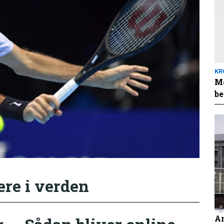
KR
Me
be
ere i verden
An