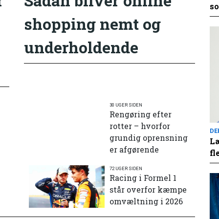
r
Sådan bliver online
so
shopping nemt og
underholdende
30 UGER SIDEN
Rengøring efter
rotter – hvorfor
DE
grundig oprensning
Læ
er afgørende
fl
72 UGER SIDEN
e
Racing i Formel 1
står overfor kæmpe
omvæltning i 2026