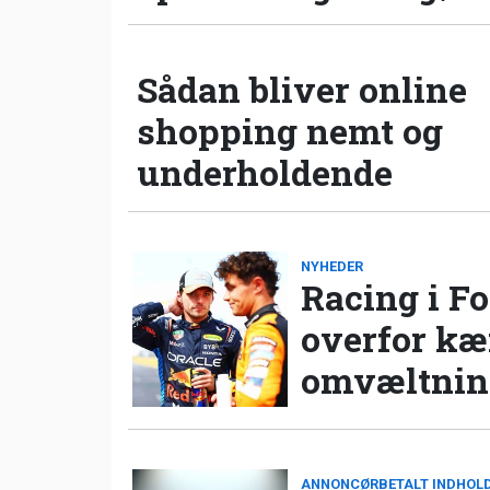
Sådan bliver online
shopping nemt og
underholdende
NYHEDER
Racing i Fo
overfor k
omvæltning
ANNONCØRBETALT INDHOL