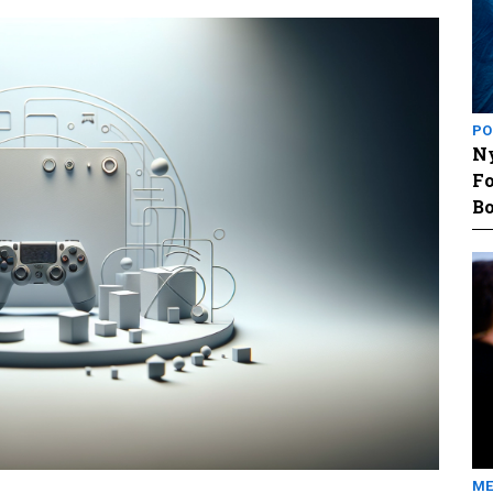
PO
Ny
Fo
Bo
ME