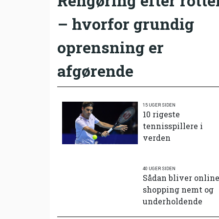
Rengøring efter rotte
– hvorfor grundig
oprensning er
afgørende
15 UGER SIDEN
10 rigeste
tennisspillere i
verden
40 UGER SIDEN
Sådan bliver onlin
shopping nemt og
underholdende