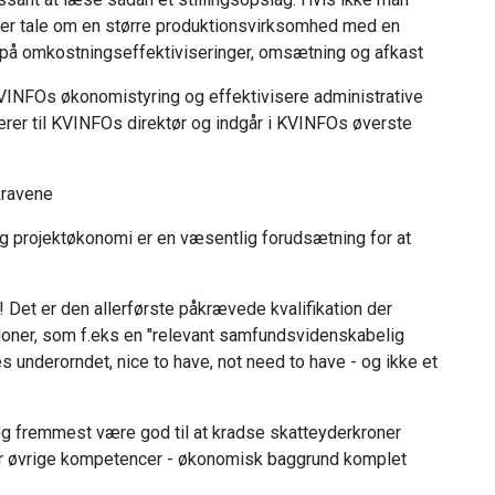
r der tale om en større produktionsvirksomhed med en
 på omkostningseffektiviseringer, omsætning og afkast
VINFOs økonomistyring og effektivisere administrative
rer til KVINFOs direktør og indgår i KVINFOs øverste
kravene
g projektøkonomi er en væsentlig forudsætning for at
d! Det er den allerførste påkrævede kvalifikation der
tioner, som f.eks en "relevant samfundsvidenskabelig
underorndet, nice to have, not need to have - og ikke et
og fremmest være god til at kradse skatteyderkroner
dder øvrige kompetencer - økonomisk baggrund komplet