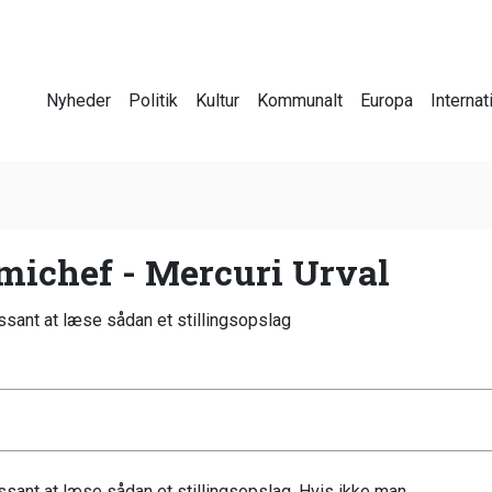
Nyheder
Politik
Kultur
Kommunalt
Europa
Internat
ichef - Mercuri Urval
essant at læse sådan et stillingsopslag
essant at læse sådan et stillingsopslag. Hvis ikke man