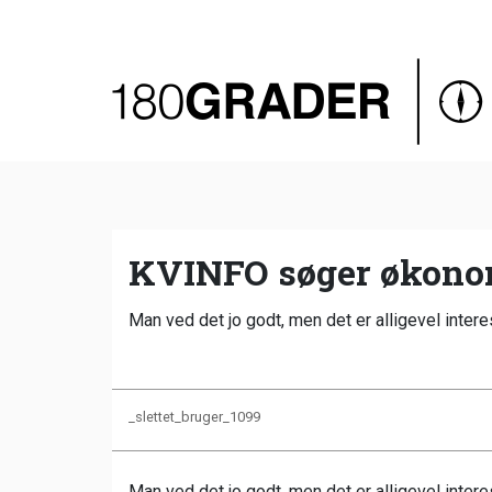
Oversigt
Indland
Udland
Debat
Video
KVINFO søger økonom
Podcast
Man ved det jo godt, men det er alligevel inter
_slettet_bruger_1099
Man ved det jo godt, men det er alligevel inter