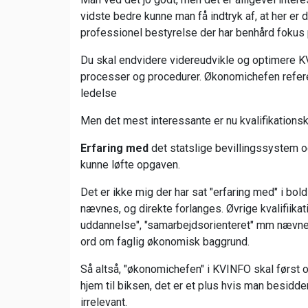
vidste bedre kunne man få indtryk af, at her e
professionel bestyrelse der har benhård fokus
Du skal endvidere videreudvikle og optimere K
processer og procedurer. Økonomichefen refere
ledelse
Men det mest interessante er nu kvalifikations
Erfaring med
det statslige bevillingssystem o
kunne løfte opgaven.
Det er ikke mig der har sat "erfaring med" i bol
nævnes, og direkte forlanges. Øvrige kvalifiika
uddannelse", "samarbejdsorienteret" mm nævnes 
ord om faglig økonomisk baggrund.
Så altså, "økonomichefen" i KVINFO skal først 
hjem til biksen, det er et plus hvis man besi
irrelevant.