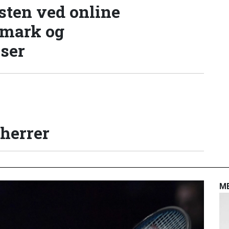
sten ved online
nmark og
lser
 herrer
M