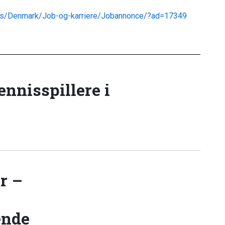
ies/Denmark/Job-og-karriere/Jobannonce/?ad=17349
tennisspillere i
r –
ende