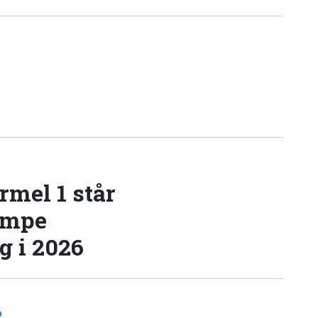
rmel 1 står
æmpe
 i 2026
D