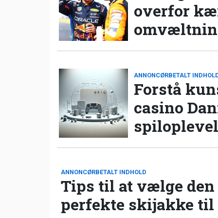
overfor k
omvæltning
ANNONCØRBETALT INDHOL
Forstå kun
casino Da
spilopleve
ANNONCØRBETALT INDHOLD
Tips til at vælge den
perfekte skijakke til