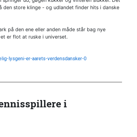
n springer ud, gøgen kukker og vinteren slukker. Det
 den store klinge - og udlandet finder hits i danske
ark på den ene eller anden måde står bag nye
t er flot at ruske i universet.
elig-lysgeni-er-aarets-verdensdansker-0
tennisspillere i