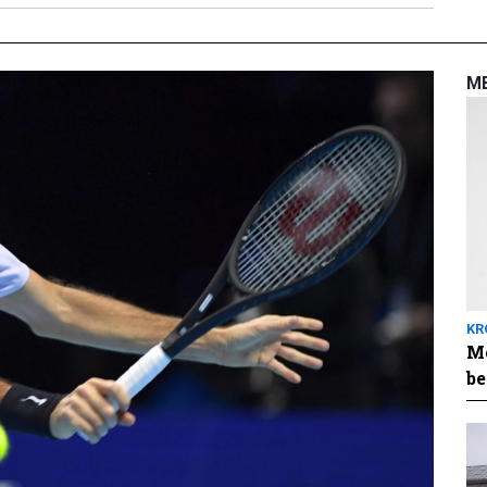
M
KR
Me
be