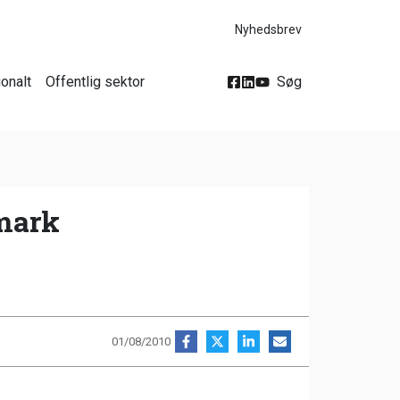
Nyhedsbrev
ionalt
Offentlig sektor
Søg
nmark
01/08/2010