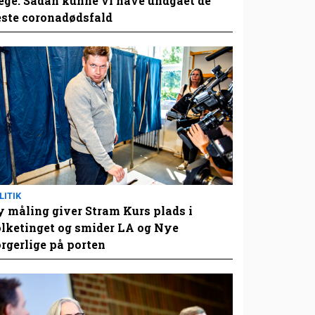
ge: Sådan kunne vi have undgået de
este coronadødsfald
LITIK
 måling giver Stram Kurs plads i
lketinget og smider LA og Nye
rgerlige på porten