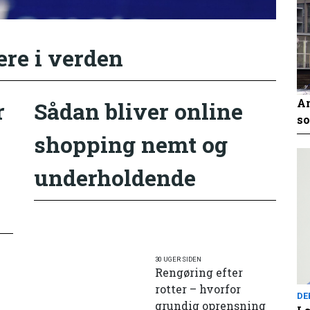
ere i verden
An
r
Sådan bliver online
so
shopping nemt og
underholdende
30 UGER SIDEN
Rengøring efter
rotter – hvorfor
DE
grundig oprensning