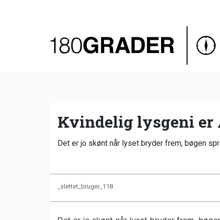
Oversigt
Indland
Udland
Debat
Video
Kvindelig lysgeni e
Podcast
Det er jo skønt når lyset bryder frem, bøgen sp
_slettet_bruger_118