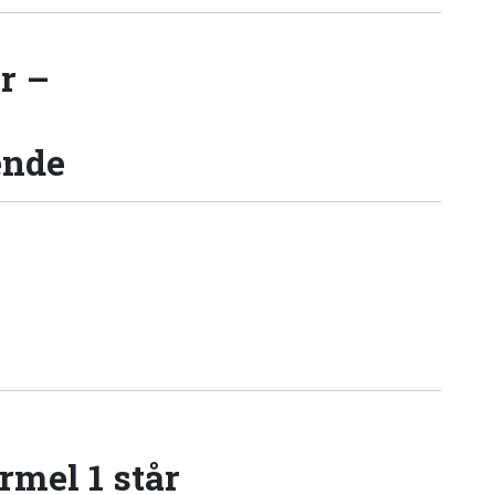
r –
ende
rmel 1 står