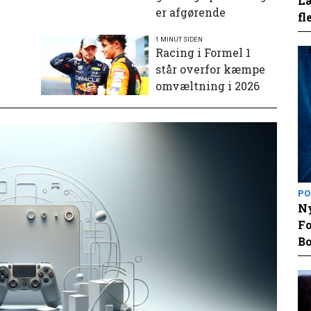
Læ
er afgørende
fl
1 MINUT SIDEN
e
Racing i Formel 1
står overfor kæmpe
omvæltning i 2026
PO
Ny
Fo
Bo