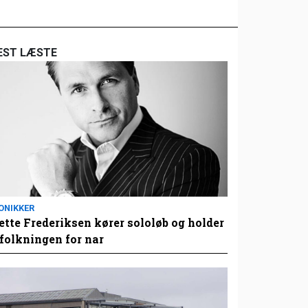
EST LÆSTE
ONIKKER
tte Frederiksen kører sololøb og holder
folkningen for nar