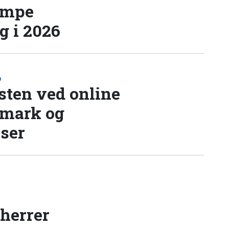
æmpe
 i 2026
D
sten ved online
nmark og
lser
 herrer