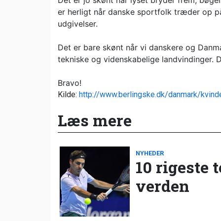
Det er jo skønt når lyset bryder frem, bøge
er herligt når danske sportfolk træder op på
udgivelser.
Det er bare skønt når vi danskere og Danm
tekniske og videnskabelige landvindinger. De
Bravo!
Kilde:
http://www.berlingske.dk/danmark/kvind
Læs mere
NYHEDER
10 rigeste 
verden