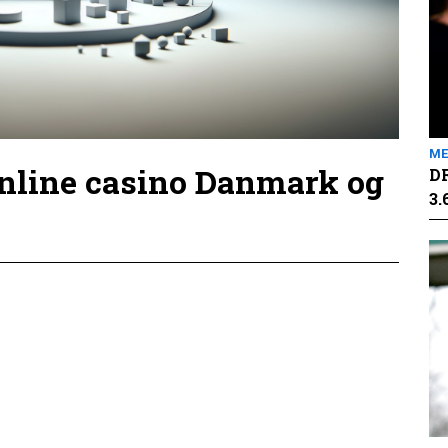
ME
online casino Danmark og
DR
3.