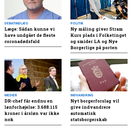
DEBATINDLÆG
POLITIK
Læge: Sådan kunne vi
Ny måling giver Stram
have undgået de fleste
Kurs plads i Folketinget
coronadødsfald
og smider LA og Nye
Borgerlige på porten
MEDIER
INDVANDRING
DR-chef får endnu en
Nyt borgerforslag vil
lønforhøjelse: 3.688.115
give indvandrere
kroner i årsløn var ikke
automatisk
nok
statsborgerskab