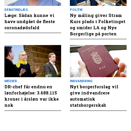
DEBATINDLÆG
POLITIK
Læge: Sådan kunne vi
Ny måling giver Stram
have undgået de fleste
Kurs plads i Folketinget
coronadødsfald
og smider LA og Nye
Borgerlige på porten
MEDIER
INDVANDRING
DR-chef får endnu en
Nyt borgerforslag vil
lønforhøjelse: 3.688.115
give indvandrere
kroner i årsløn var ikke
automatisk
nok
statsborgerskab