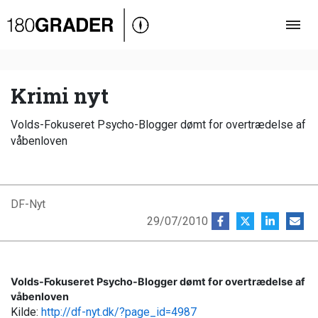
Oversigt
Indland
Udland
Krimi nyt
Debat
Volds-Fokuseret Psycho-Blogger dømt for overtrædelse af
Video
våbenloven
Podcast
DF-Nyt
29/07/2010
Volds-Fokuseret Psycho-Blogger dømt for overtrædelse af
våbenloven
Kilde:
http://df-nyt.dk/?page_id=4987