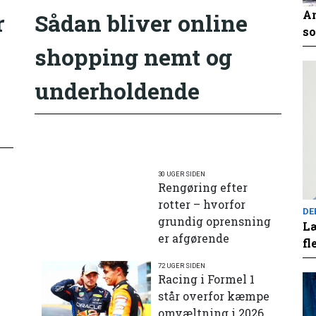
An
r
Sådan bliver online
so
shopping nemt og
underholdende
30 UGER SIDEN
Rengøring efter
rotter – hvorfor
DE
grundig oprensning
Læ
er afgørende
fl
72 UGER SIDEN
e
Racing i Formel 1
står overfor kæmpe
omvæltning i 2026