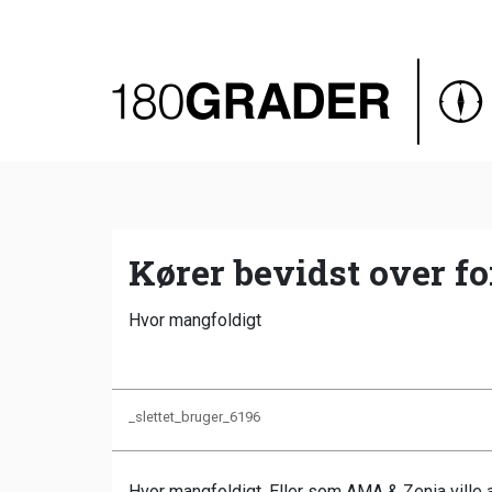
Oversigt
Indland
Udland
Debat
Video
Kører bevidst over fo
Podcast
Hvor mangfoldigt
_slettet_bruger_6196
Hvor mangfoldigt. Eller som AMA & Zenia ville a