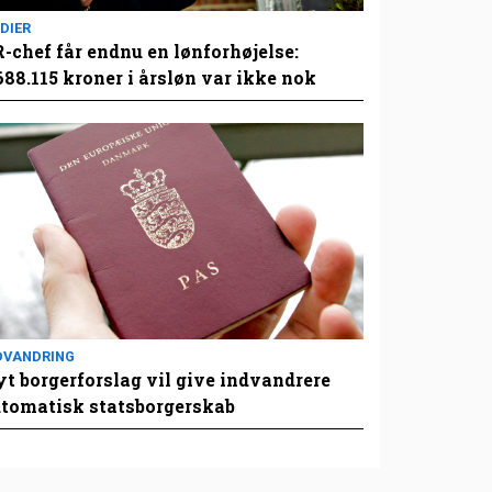
DIER
-chef får endnu en lønforhøjelse:
688.115 kroner i årsløn var ikke nok
DVANDRING
t borgerforslag vil give indvandrere
tomatisk statsborgerskab