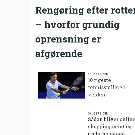
Rengøring efter rotte
– hvorfor grundig
oprensning er
afgørende
15 UGER SIDEN
10 rigeste
tennisspillere i
verden
39 UGER SIDEN
Sådan bliver onlin
shopping nemt og
underholdende