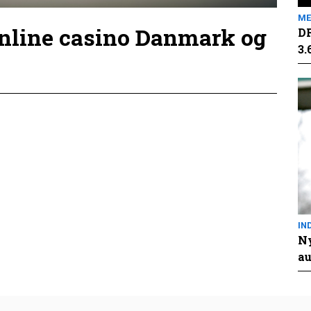
ME
online casino Danmark og
DR
3.
IN
Ny
au