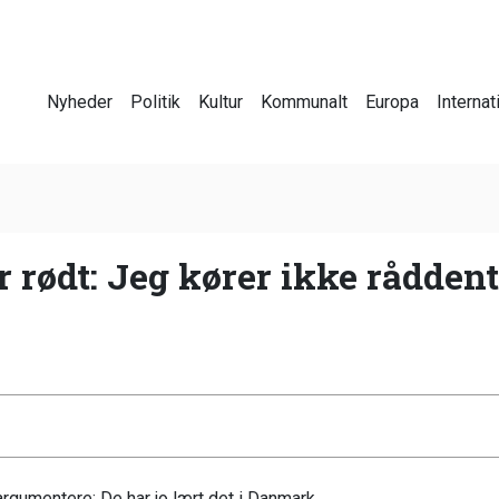
Nyheder
Politik
Kultur
Kommunalt
Europa
Internat
r rødt: Jeg kører ikke rådde
rgumentere: De har jo lært det i Danmark...