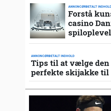
ANNONCØRBETALT INDHOL
Forstå kun
casino Da
spilopleve
ANNONCØRBETALT INDHOLD
Tips til at vælge den
perfekte skijakke til