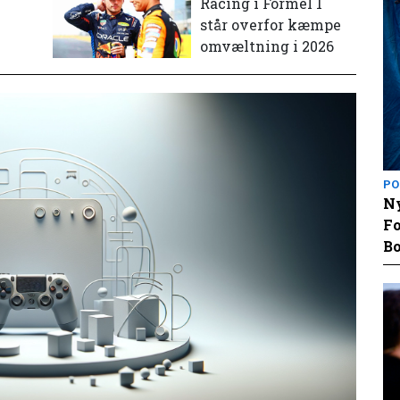
e
Racing i Formel 1
står overfor kæmpe
omvæltning i 2026
PO
Ny
Fo
Bo