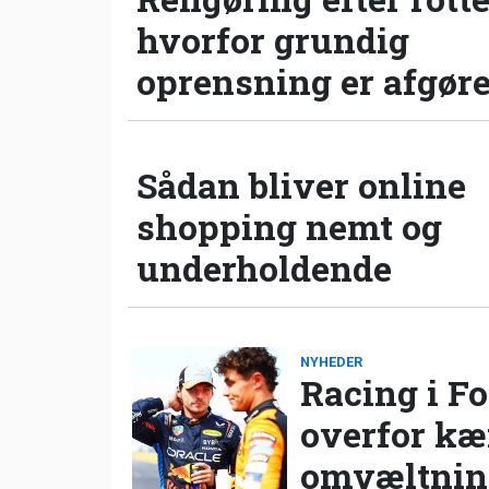
hvorfor grundig
oprensning er afgør
Sådan bliver online
shopping nemt og
underholdende
NYHEDER
Racing i Fo
overfor k
omvæltning