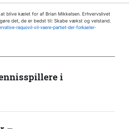
r at blive kælet for af Brian Mikkelsen. Erhvervslivet
at gøre det, de er bedst til: Skabe vækst og velstand.
rvative-raquovil-vil-vaere-partiet-der-forkaeler-
tennisspillere i
r –