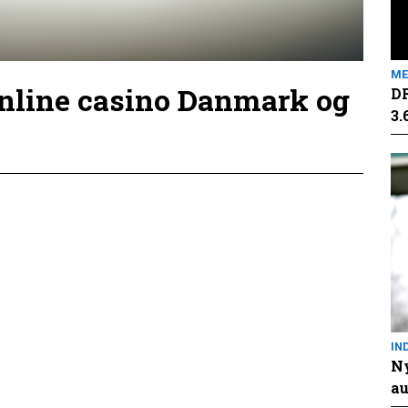
ME
online casino Danmark og
DR
3.
IN
Ny
au