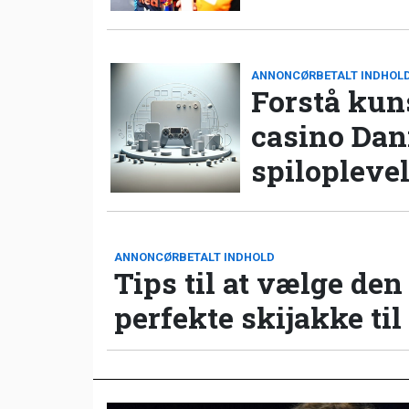
ANNONCØRBETALT INDHOL
Forstå kun
casino Da
spilopleve
ANNONCØRBETALT INDHOLD
Tips til at vælge den
perfekte skijakke til