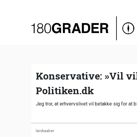
Oversigt
Indland
Udland
Debat
Video
Konservative: »Vil vi
Podcast
Politiken.dk
Jeg tror, at erhvervslivet vil betakke sig for at 
larskaaber