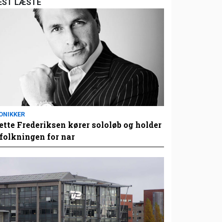
EST LÆSTE
ONIKKER
tte Frederiksen kører sololøb og holder
folkningen for nar