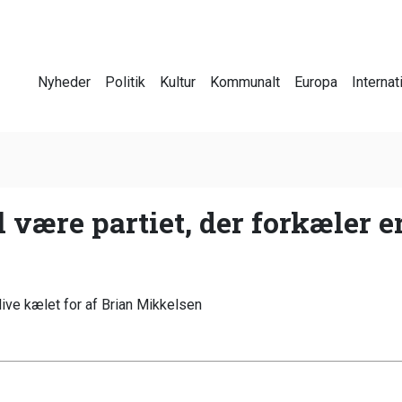
Nyheder
Politik
Kultur
Kommunalt
Europa
Internat
l være partiet, der forkæler e
blive kælet for af Brian Mikkelsen