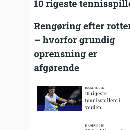
10 rigeste tennisspill
Rengøring efter rotte
– hvorfor grundig
oprensning er
afgørende
15 UGER SIDEN
10 rigeste
tennisspillere i
verden
39 UGER SIDEN