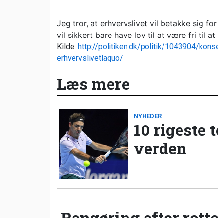
Jeg tror, at erhvervslivet vil betakke sig fo
vil sikkert bare have lov til at være fri til 
Kilde:
http://politiken.dk/politik/1043904/konse
erhvervslivetlaquo/
Læs mere
NYHEDER
10 rigeste 
verden
Rengøring efter rotte