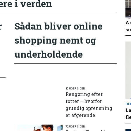
ere i verden
An
r
Sådan bliver online
so
shopping nemt og
underholdende
30 UGER SIDEN
Rengøring efter
rotter – hvorfor
DE
grundig oprensning
Læ
er afgørende
fl
72 UGER SIDEN