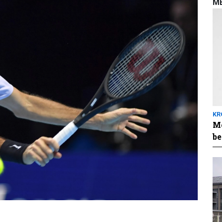
M
KR
Me
be