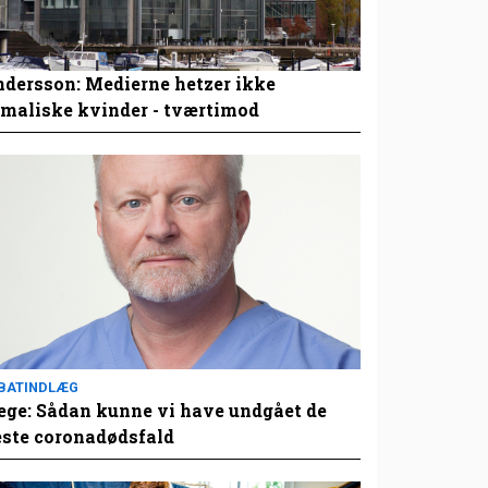
dersson: Medierne hetzer ikke
maliske kvinder - tværtimod
BATINDLÆG
ge: Sådan kunne vi have undgået de
este coronadødsfald