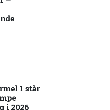
ende
rmel 1 står
æmpe
 i 2026