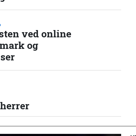
D
sten ved online
nmark og
lser
 herrer