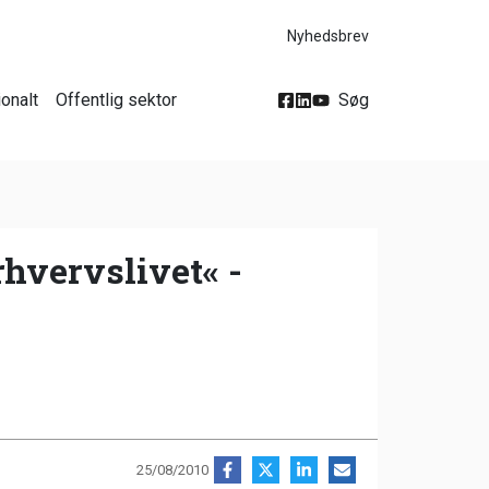
Nyhedsbrev
ionalt
Offentlig sektor
Søg
rhvervslivet« -
25/08/2010