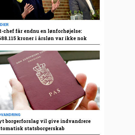
DIER
-chef får endnu en lønforhøjelse:
688.115 kroner i årsløn var ikke nok
DVANDRING
t borgerforslag vil give indvandrere
tomatisk statsborgerskab