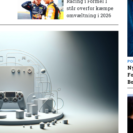
e
Racing i Formel 1
står overfor kæmpe
omvæltning i 2026
PO
Ny
Fo
Bo