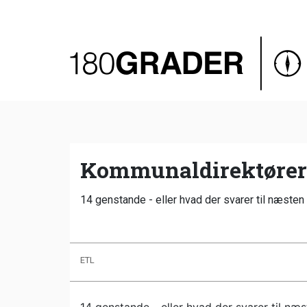
Oversigt
Indland
Udland
Debat
Video
Kommunaldirektører 
Podcast
14 genstande - eller hvad der svarer til næsten 
ETL