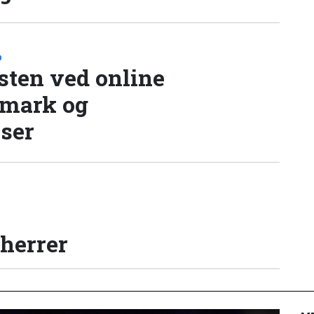
D
sten ved online
nmark og
lser
 herrer