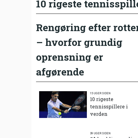
10 rigeste tennisspill
Rengøring efter rotte
– hvorfor grundig
oprensning er
afgørende
15 UGER SIDEN
10 rigeste
tennisspillere i
verden
39 UGER SIDEN