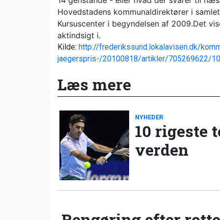
14 genstande - eller hvad der svarer til næ
Hovedstadens kommunaldirektører i samlet 
Kursuscenter i begyndelsen af 2009.Det vis
aktindsigt i.
Kilde:
http://frederikssund.lokalavisen.dk/kom
jaegerspris-/20100818/artikler/705269622/1
Læs mere
NYHEDER
10 rigeste 
verden
Rengøring efter rotte