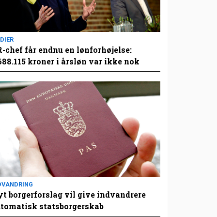
DIER
-chef får endnu en lønforhøjelse:
688.115 kroner i årsløn var ikke nok
DVANDRING
t borgerforslag vil give indvandrere
tomatisk statsborgerskab