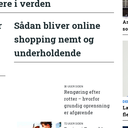
ere i verden
An
r
Sådan bliver online
so
shopping nemt og
underholdende
30 UGER SIDEN
Rengøring efter
rotter – hvorfor
DE
grundig oprensning
Læ
er afgørende
fl
72 UGER SIDEN