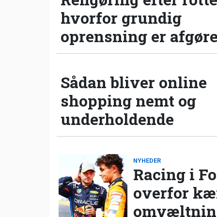
hvorfor grundig
oprensning er afgør
Sådan bliver online
shopping nemt og
underholdende
NYHEDER
Racing i Fo
overfor k
omvæltning