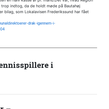
sten en halv kasse øl pr. mand.Dét var, hvad Region
trop indtog, da de holdt møde på Bautahøj
er bilag, som Lokalavisen Frederikssund har fået
munaldirektoerer-drak-igennem-i-
004
tennisspillere i
r –