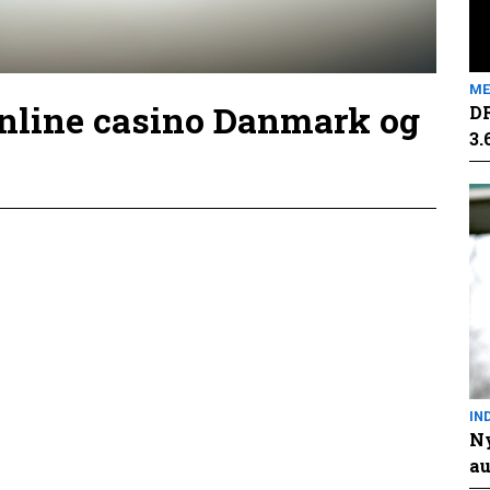
ME
online casino Danmark og
DR
3.
IN
Ny
au