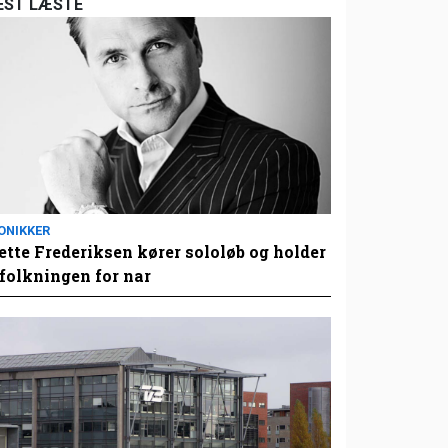
EST LÆSTE
ONIKKER
tte Frederiksen kører sololøb og holder
folkningen for nar