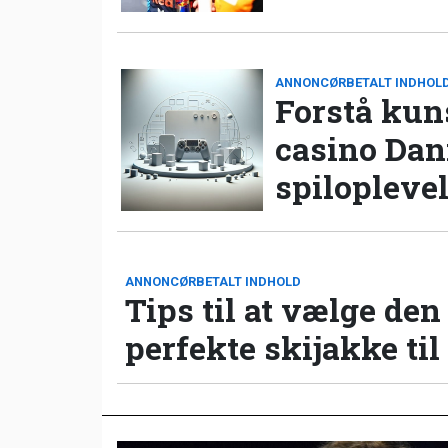
ANNONCØRBETALT INDHOL
Forstå kun
casino Da
spilopleve
ANNONCØRBETALT INDHOLD
Tips til at vælge den
perfekte skijakke til