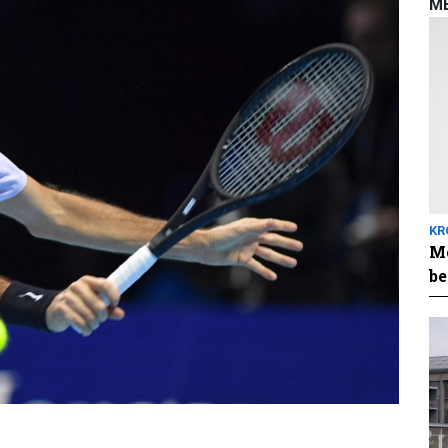
M
KR
Me
be