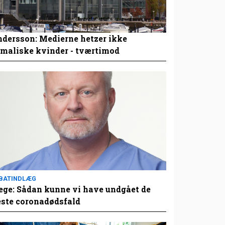
dersson: Medierne hetzer ikke
maliske kvinder - tværtimod
BATINDLÆG
ge: Sådan kunne vi have undgået de
este coronadødsfald