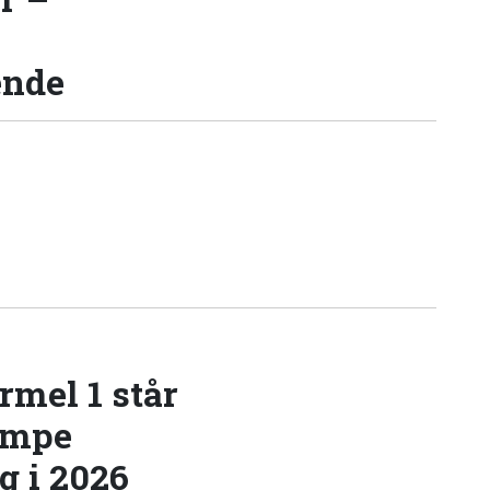
ende
rmel 1 står
æmpe
 i 2026