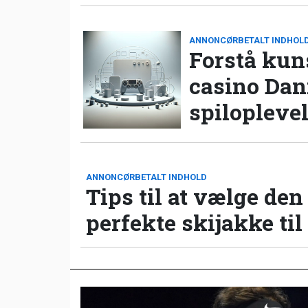
ANNONCØRBETALT INDHOL
Forstå kun
casino Da
spilopleve
ANNONCØRBETALT INDHOLD
Tips til at vælge den
perfekte skijakke til