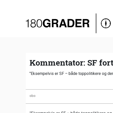
Oversigt
Indland
Udland
Debat
Video
Kommentator: SF fortæ
Podcast
"Eksempelvis er SF – både toppolitikere og de
obo