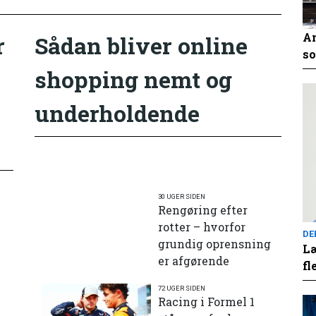
An
r
Sådan bliver online
so
shopping nemt og
underholdende
30 UGER SIDEN
Rengøring efter
rotter – hvorfor
DE
grundig oprensning
Læ
er afgørende
fl
72 UGER SIDEN
e
Racing i Formel 1