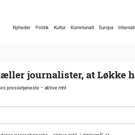
Nyheder
Politik
Kultur
Kommunalt
Europa
Internat
ller journalister, at Løkke 
res pressetjeneste – aktive mht