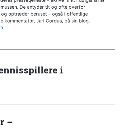
deres pressetjeneste – aktive mht. i dølgsmål at
mussen. De antyder tit og ofte overfor
m og optræder beruset – også i offentlige
ke kommentator, Jarl Cordua, på sin blog.
-h
tennisspillere i
r –