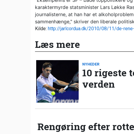
"Eksempelvis er SF – både toppolitikere og 
karaktermyrde statsminister Lars Løkke Ras
journalisterne, at han har et alkoholproble
sammenhænge," skriver den liberale politis
Kilde:
http://jarlcordua.dk/2010/08/11/de-rene
Læs mere
NYHEDER
10 rigeste 
verden
Rengøring efter rotte