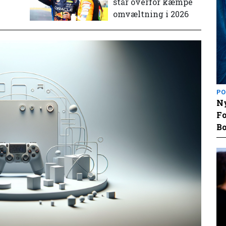
står overfor kæmpe
omvæltning i 2026
PO
Ny
Fo
Bo