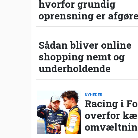
hvorfor grundig
oprensning er afgør
Sådan bliver online
shopping nemt og
underholdende
NYHEDER
Racing i Fo
overfor k
omvæltning