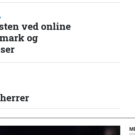
D
sten ved online
nmark og
lser
 herrer
M