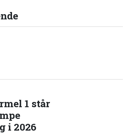
ende
rmel 1 står
æmpe
 i 2026