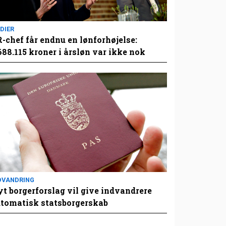
DIER
-chef får endnu en lønforhøjelse:
688.115 kroner i årsløn var ikke nok
DVANDRING
t borgerforslag vil give indvandrere
tomatisk statsborgerskab