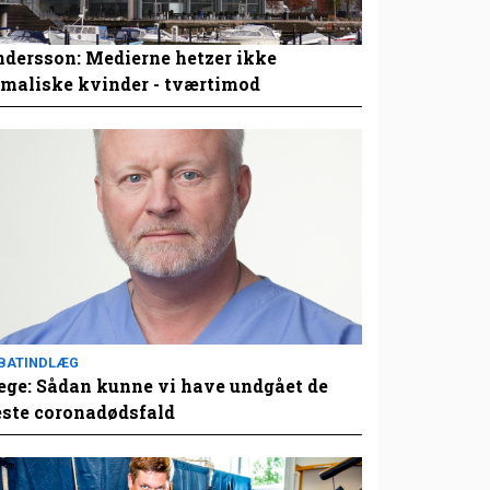
dersson: Medierne hetzer ikke
maliske kvinder - tværtimod
BATINDLÆG
ge: Sådan kunne vi have undgået de
este coronadødsfald