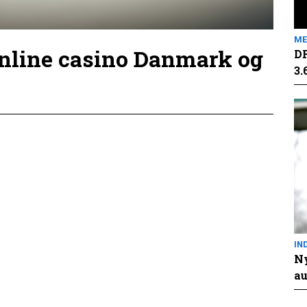
ME
online casino Danmark og
DR
3.
IN
Ny
au