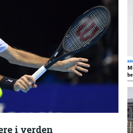
KR
Me
be
ere i verden