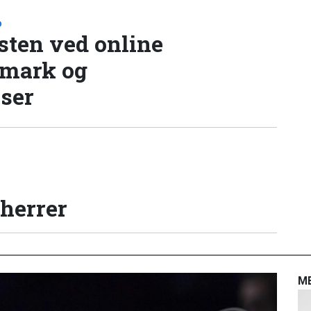
D
sten ved online
nmark og
lser
 herrer
M