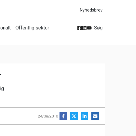
Nyhedsbrev
ionalt
Offentlig sektor
Søg
r
ig
24/08/2010