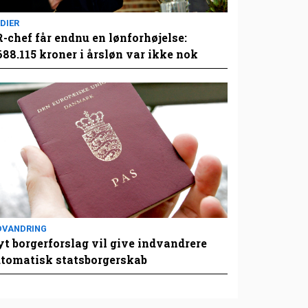
DIER
-chef får endnu en lønforhøjelse:
688.115 kroner i årsløn var ikke nok
DVANDRING
t borgerforslag vil give indvandrere
tomatisk statsborgerskab