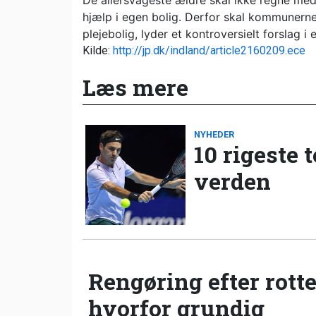
De allersvageste ældre skal ikke regne med, 
hjælp i egen bolig. Derfor skal kommunerne 
plejebolig, lyder et kontroversielt forslag 
Kilde:
http://jp.dk/indland/article2160209.ece
Læs mere
NYHEDER
10 rigeste 
verden
Rengøring efter rotte
hvorfor grundig