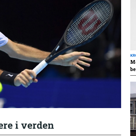
KR
Me
be
ere i verden