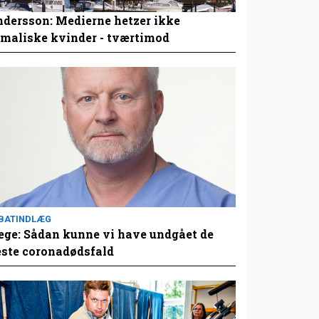
dersson: Medierne hetzer ikke
maliske kvinder - tværtimod
BATINDLÆG
ge: Sådan kunne vi have undgået de
este coronadødsfald