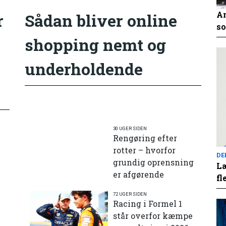
An
r
Sådan bliver online
so
shopping nemt og
underholdende
30 UGER SIDEN
Rengøring efter
rotter – hvorfor
DE
grundig oprensning
Læ
er afgørende
fl
72 UGER SIDEN
e
Racing i Formel 1
står overfor kæmpe