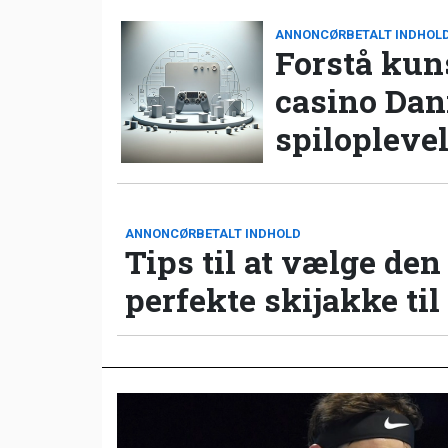
ANNONCØRBETALT INDHOL
Forstå kun
casino Da
spilopleve
ANNONCØRBETALT INDHOLD
Tips til at vælge den
perfekte skijakke til