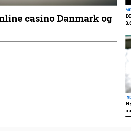
ME
online casino Danmark og
DR
3.
IN
Ny
au