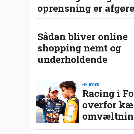
oprensning er afgør
Sådan bliver online
shopping nemt og
underholdende
NYHEDER
Racing i Fo
overfor k
omvæltning