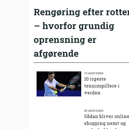
Rengøring efter rotte
– hvorfor grundig
oprensning er
afgørende
15 UGER SIDEN
10 rigeste
tennisspillere i
verden
39 UGER SIDEN
Sådan bliver onlin
shopping nemt og