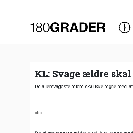
Oversigt
Indland
Udland
Debat
Video
KL: Svage ældre skal
Podcast
De allersvageste ældre skal ikke regne med, at d
obo