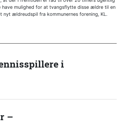
at der i fremtiden er råd til over 20 timers ugentlig
have mulighed for at tvangsflytte disse ældre til en
i et nyt ældreudspil fra kommunernes forening, KL.
tennisspillere i
r –