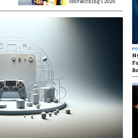
omvæltning i 2026
PO
Ny
Fo
Bo