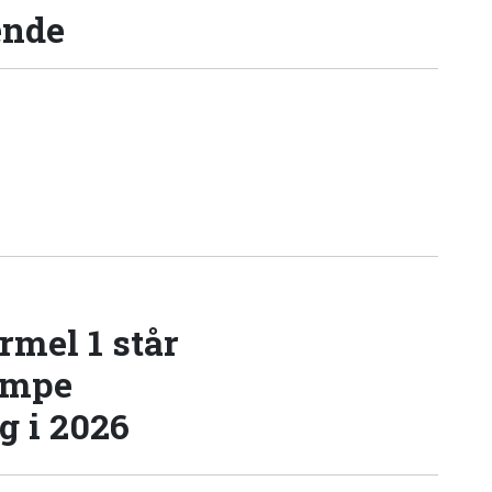
ende
rmel 1 står
æmpe
 i 2026