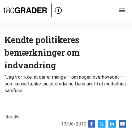
Oversigt
Indland
Udland
Kendte politikeres
Debat
bemærkninger om
Video
indvandring
Podcast
“Jeg tror ikke, at der er mange – om nogen overhovedet –
som kunne tænke sig at omdanne Danmark til et multietnisk
samfund
literally
19/06/2010