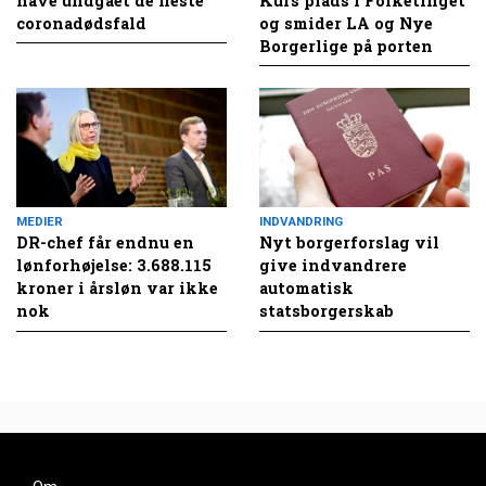
have undgået de fleste
Kurs plads i Folketinget
coronadødsfald
og smider LA og Nye
Borgerlige på porten
MEDIER
INDVANDRING
DR-chef får endnu en
Nyt borgerforslag vil
lønforhøjelse: 3.688.115
give indvandrere
kroner i årsløn var ikke
automatisk
nok
statsborgerskab