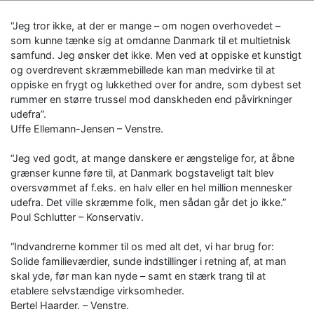
“Jeg tror ikke, at der er mange – om nogen overhovedet –
som kunne tænke sig at omdanne Danmark til et multietnisk
samfund. Jeg ønsker det ikke. Men ved at oppiske et kunstigt
og overdrevent skræmmebillede kan man medvirke til at
oppiske en frygt og lukkethed over for andre, som dybest set
rummer en større trussel mod danskheden end påvirkninger
udefra”.
Uffe Ellemann-Jensen – Venstre.
“Jeg ved godt, at mange danskere er ængstelige for, at åbne
grænser kunne føre til, at Danmark bogstaveligt talt blev
oversvømmet af f.eks. en halv eller en hel million mennesker
udefra. Det ville skræmme folk, men sådan går det jo ikke.”
Poul Schlutter – Konservativ.
“Indvandrerne kommer til os med alt det, vi har brug for:
Solide familieværdier, sunde indstillinger i retning af, at man
skal yde, før man kan nyde – samt en stærk trang til at
etablere selvstændige virksomheder.
Bertel Haarder. – Venstre.