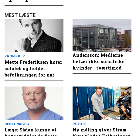
MEST LÆSTE
Andersson: Medierne
KRONIKKER
hetzer ikke somaliske
Mette Frederiksen kører
kvinder - tværtimod
sololøb og holder
befolkningen for nar
DEBATINDLÆG
POLITIK
Læge: Sådan kunne vi
Ny måling giver Stram