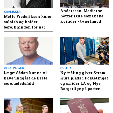
Andersson: Medierne
KRONIKKER
hetzer ikke somaliske
Mette Frederiksen kører
kvinder - tværtimod
sololøb og holder
befolkningen for nar
DEBATINDLÆG
POLITIK
Læge: Sådan kunne vi
Ny måling giver Stram
have undgået de fleste
Kurs plads i Folketinget
coronadødsfald
og smider LA og Nye
Borgerlige på porten