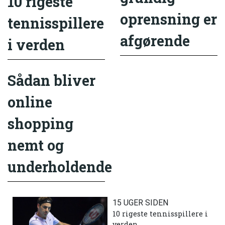
10 rigeste
oprensning er
tennisspillere
afgørende
i verden
Sådan bliver
online
shopping
nemt og
underholdende
15 UGER SIDEN
10 rigeste tennisspillere i
verden