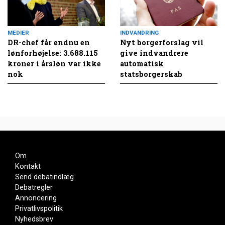
MEDIER
INDVANDRING
DR-chef får endnu en
Nyt borgerforslag vil
lønforhøjelse: 3.688.115
give indvandrere
kroner i årsløn var ikke
automatisk
nok
statsborgerskab
Om
Kontakt
Send debatindlæg
Debatregler
Annoncering
Privatlivspolitik
Nyhedsbrev