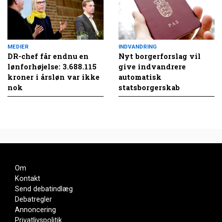
MEDIER
INDVANDRING
DR-chef får endnu en
Nyt borgerforslag vil
lønforhøjelse: 3.688.115
give indvandrere
kroner i årsløn var ikke
automatisk
nok
statsborgerskab
Om
Kontakt
Send debatindlæg
Debatregler
Annoncering
Privatlivspolitik