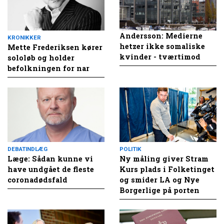
Andersson: Medierne
KRONIKKER
hetzer ikke somaliske
Mette Frederiksen kører
kvinder - tværtimod
sololøb og holder
befolkningen for nar
DEBATINDLÆG
POLITIK
Læge: Sådan kunne vi
Ny måling giver Stram
have undgået de fleste
Kurs plads i Folketinget
coronadødsfald
og smider LA og Nye
Borgerlige på porten