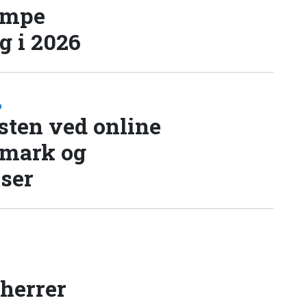
æmpe
 i 2026
D
sten ved online
nmark og
lser
 herrer