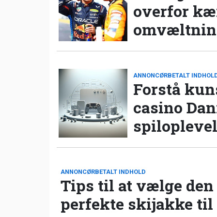
overfor k
omvæltning
ANNONCØRBETALT INDHOL
Forstå kun
casino Da
spilopleve
ANNONCØRBETALT INDHOLD
Tips til at vælge den
perfekte skijakke til