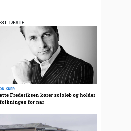
EST LÆSTE
ONIKKER
tte Frederiksen kører sololøb og holder
folkningen for nar