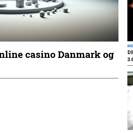
ME
online casino Danmark og
DR
3.