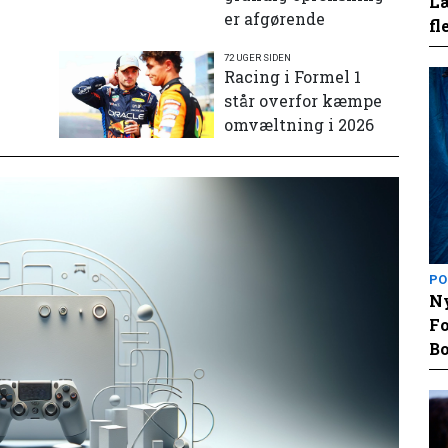
Læ
er afgørende
fl
72 UGER SIDEN
e
Racing i Formel 1
står overfor kæmpe
omvæltning i 2026
PO
Ny
Fo
Bo