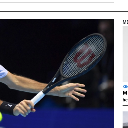
M
KR
Me
be