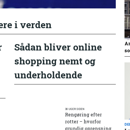
ere i verden
An
r
Sådan bliver online
so
shopping nemt og
underholdende
30 UGER SIDEN
Rengøring efter
rotter – hvorfor
DE
grundig oprensning