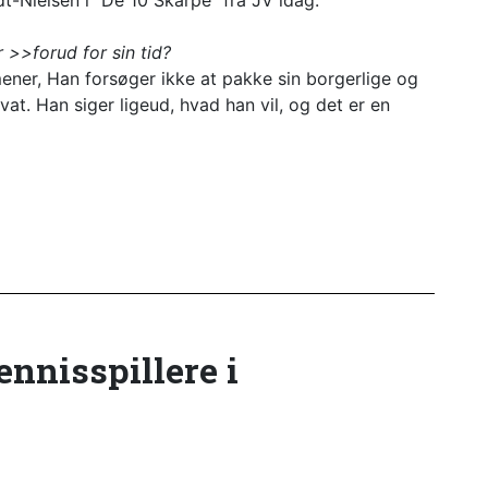
t-Nielsen i "De 10 Skarpe" fra JV idag:
r >>forud for sin tid?
ener, Han forsøger ikke at pakke sin borgerlige og
 vat. Han siger ligeud, hvad han vil, og det er en
tennisspillere i