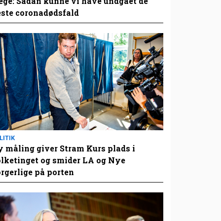
ge: Sådan kunne vi have undgået de
este coronadødsfald
LITIK
 måling giver Stram Kurs plads i
lketinget og smider LA og Nye
rgerlige på porten