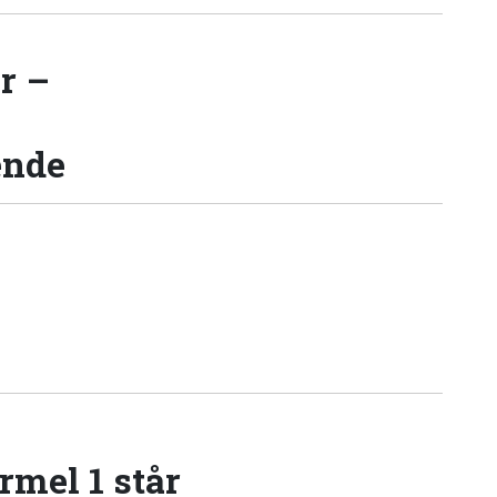
r –
ende
rmel 1 står