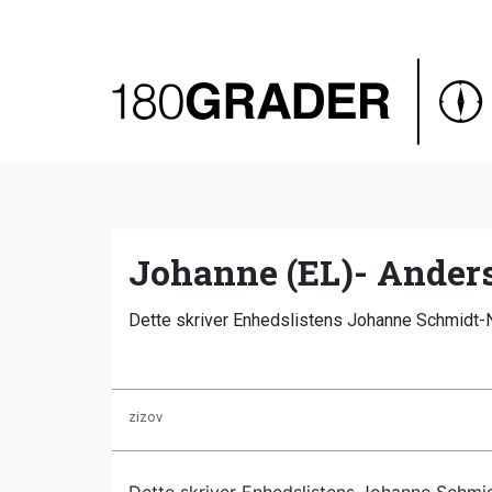
Oversigt
Indland
Udland
Debat
Video
Johanne (EL)- Anders 
Podcast
Dette skriver Enhedslistens Johanne Schmidt-Niel
zizov