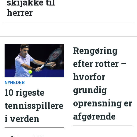
skijakke til
herrer
Rengøring
efter rotter –
hvorfor
NYHEDER
grundig
10 rigeste
oprensning er
tennisspillere
afgørende
i verden