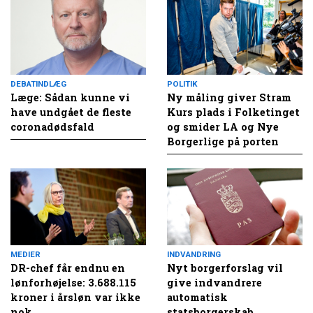
DEBATINDLÆG
POLITIK
Læge: Sådan kunne vi
Ny måling giver Stram
have undgået de fleste
Kurs plads i Folketinget
coronadødsfald
og smider LA og Nye
Borgerlige på porten
MEDIER
INDVANDRING
DR-chef får endnu en
Nyt borgerforslag vil
lønforhøjelse: 3.688.115
give indvandrere
kroner i årsløn var ikke
automatisk
nok
statsborgerskab