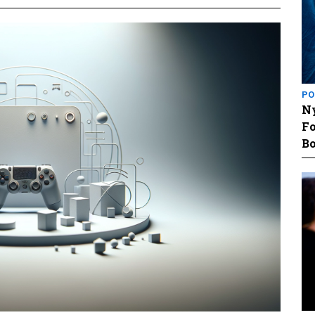
PO
Ny
Fo
Bo