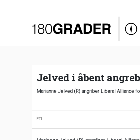
Oversigt
Indland
Udland
Debat
Video
Jelved i åbent angreb
Podcast
Marianne Jelved (R) angriber Liberal Alliance fo
ETL