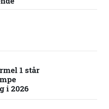
ende
rmel 1 står
æmpe
 i 2026