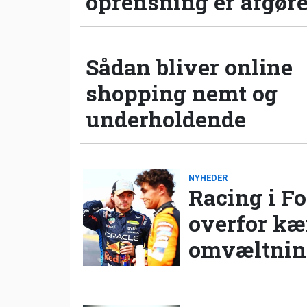
oprensning er afgør
Sådan bliver online
shopping nemt og
underholdende
NYHEDER
Racing i Fo
overfor k
omvæltning