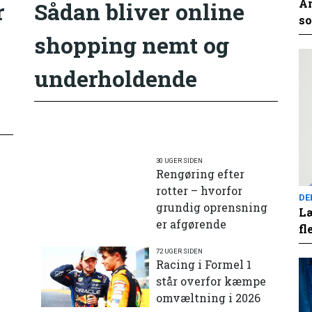
An
r
Sådan bliver online
so
shopping nemt og
underholdende
30 UGER SIDEN
Rengøring efter
rotter – hvorfor
DE
grundig oprensning
Læ
er afgørende
fl
72 UGER SIDEN
e
Racing i Formel 1
står overfor kæmpe
omvæltning i 2026