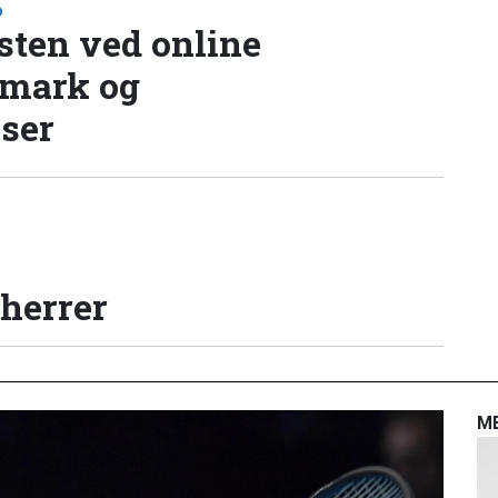
D
sten ved online
nmark og
lser
 herrer
M