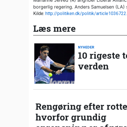
Marianne Jelved (R) angriber Liberal Allian
borgerlig regering. Anders Samuelsen (LA) 
Kilde:
http://politiken.dk/politik/article1036722
Læs mere
NYHEDER
10 rigeste 
verden
Rengøring efter rotte
hvorfor grundig