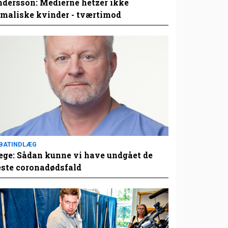
dersson: Medierne hetzer ikke
maliske kvinder - tværtimod
BATINDLÆG
ge: Sådan kunne vi have undgået de
este coronadødsfald