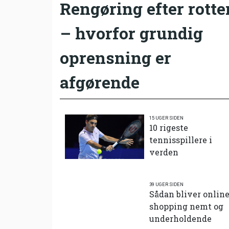
Rengøring efter rotte
– hvorfor grundig
oprensning er
afgørende
15 UGER SIDEN
10 rigeste
tennisspillere i
verden
39 UGER SIDEN
Sådan bliver onlin
shopping nemt og
underholdende