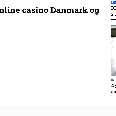
ME
online casino Danmark og
DR
3.
IN
Ny
au