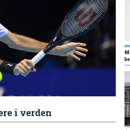
KR
Me
be
ere i verden