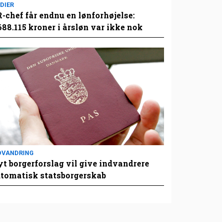
DIER
-chef får endnu en lønforhøjelse:
688.115 kroner i årsløn var ikke nok
DVANDRING
t borgerforslag vil give indvandrere
tomatisk statsborgerskab