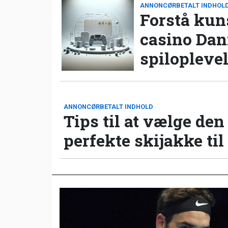
ANNONCØRBETALT INDHOL
Forstå kun
casino Da
spilopleve
ANNONCØRBETALT INDHOLD
Tips til at vælge den
perfekte skijakke til