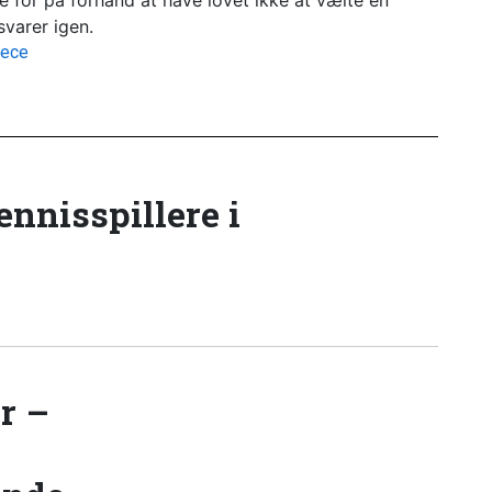
ce for på forhånd at have lovet ikke at vælte en
svarer igen.
.ece
tennisspillere i
r –