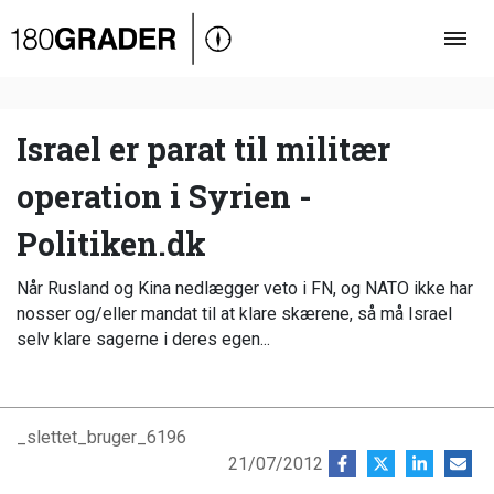
Oversigt
Indland
Udland
Israel er parat til militær
Debat
operation i Syrien -
Video
Politiken.dk
Podcast
Når Rusland og Kina nedlægger veto i FN, og NATO ikke har
nosser og/eller mandat til at klare skærene, så må Israel
selv klare sagerne i deres egen...
_slettet_bruger_6196
21/07/2012