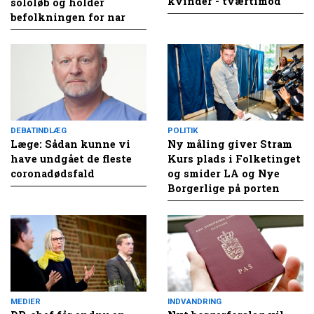
kvinder - tværtimod
sololøb og holder
befolkningen for nar
DEBATINDLÆG
POLITIK
Læge: Sådan kunne vi
Ny måling giver Stram
have undgået de fleste
Kurs plads i Folketinget
coronadødsfald
og smider LA og Nye
Borgerlige på porten
MEDIER
INDVANDRING