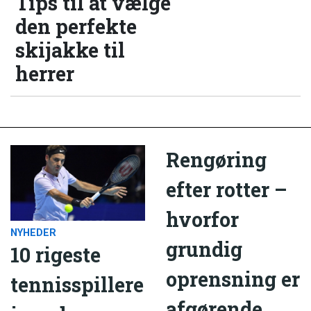
Tips til at vælge
den perfekte
skijakke til
herrer
Rengøring
efter rotter –
hvorfor
NYHEDER
grundig
10 rigeste
oprensning er
tennisspillere
afgørende