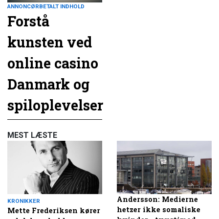
ANNONCØRBETALT INDHOLD
Forstå
kunsten ved
online casino
Danmark og
spiloplevelser
MEST LÆSTE
Andersson: Medierne
KRONIKKER
hetzer ikke somaliske
Mette Frederiksen kører