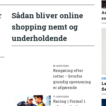
An
r
Sådan bliver online
so
shopping nemt og
underholdende
30 UGER SIDEN
Rengøring efter
rotter – hvorfor
DE
grundig oprensning
Læ
er afgørende
fl
71 UGER SIDEN
e
Racing i Formel 1