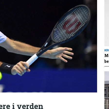
KR
Me
be
ere i verden