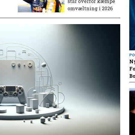
står overfor kæmpe
omvæltning i 2026
PO
Ny
Fo
Bo