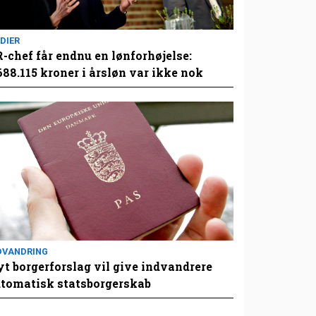
DIER
-chef får endnu en lønforhøjelse:
688.115 kroner i årsløn var ikke nok
DVANDRING
t borgerforslag vil give indvandrere
tomatisk statsborgerskab