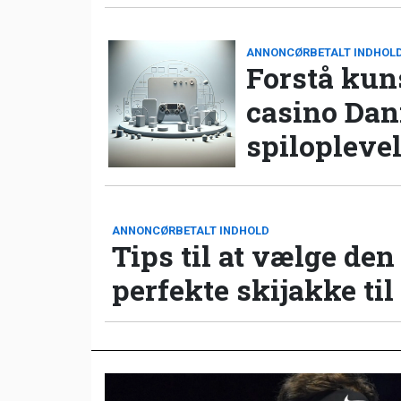
ANNONCØRBETALT INDHOL
Forstå kun
casino Da
spilopleve
ANNONCØRBETALT INDHOLD
Tips til at vælge den
perfekte skijakke til