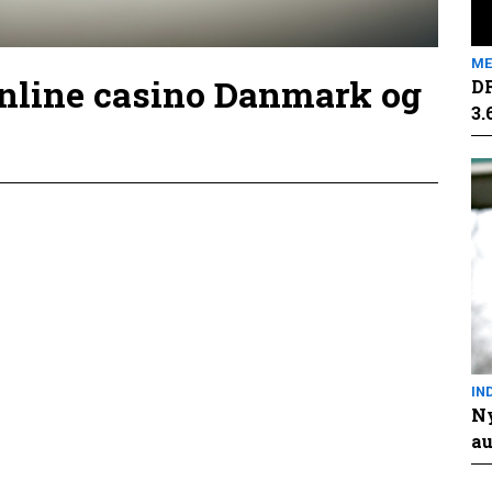
ME
online casino Danmark og
DR
3.
IN
Ny
au