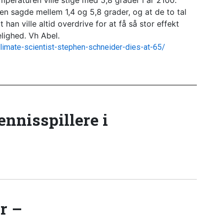
peraturen ville stige med 5,8 grader i år 2100.
en sagde mellem 1,4 og 5,8 grader, og at de to tal
han ville altid overdrive for at få så stor effekt
lighed. Vh Abel.
imate-scientist-stephen-schneider-dies-at-65/
tennisspillere i
r –