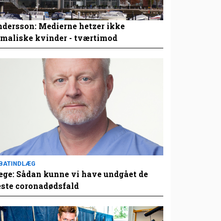
dersson: Medierne hetzer ikke
maliske kvinder - tværtimod
BATINDLÆG
ge: Sådan kunne vi have undgået de
este coronadødsfald