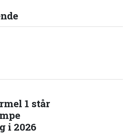
ende
rmel 1 står
æmpe
 i 2026