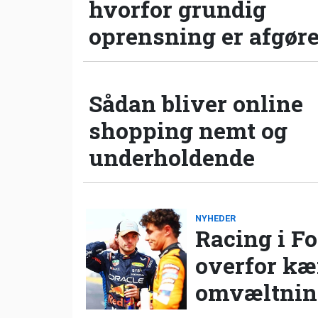
hvorfor grundig
oprensning er afgør
Sådan bliver online
shopping nemt og
underholdende
NYHEDER
Racing i Fo
overfor k
omvæltning