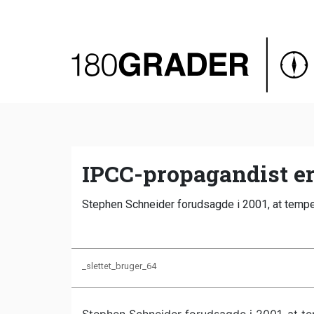
Oversigt
Indland
Udland
Debat
Video
IPCC-propagandist er
Podcast
Stephen Schneider forudsagde i 2001, at temper
_slettet_bruger_64