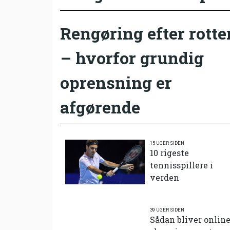
Rengøring efter rotte
– hvorfor grundig
oprensning er
afgørende
15 UGER SIDEN
10 rigeste
tennisspillere i
verden
39 UGER SIDEN
Sådan bliver onlin