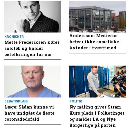
Andersson: Medierne
KRONIKKER
hetzer ikke somaliske
Mette Frederiksen kører
kvinder - tværtimod
sololøb og holder
befolkningen for nar
DEBATINDLÆG
POLITIK
Læge: Sådan kunne vi
Ny måling giver Stram
have undgået de fleste
Kurs plads i Folketinget
coronadødsfald
og smider LA og Nye
Borgerlige på porten