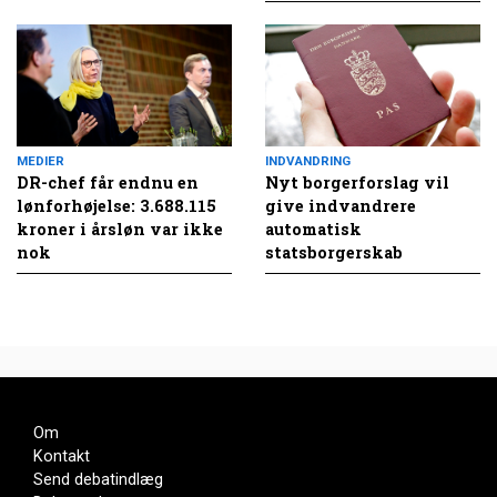
MEDIER
INDVANDRING
DR-chef får endnu en
Nyt borgerforslag vil
lønforhøjelse: 3.688.115
give indvandrere
kroner i årsløn var ikke
automatisk
nok
statsborgerskab
Om
Kontakt
Send debatindlæg