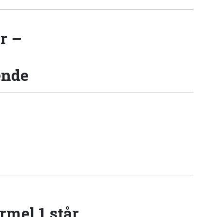
r –
ende
rmel 1 står