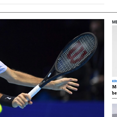
M
KR
Me
be