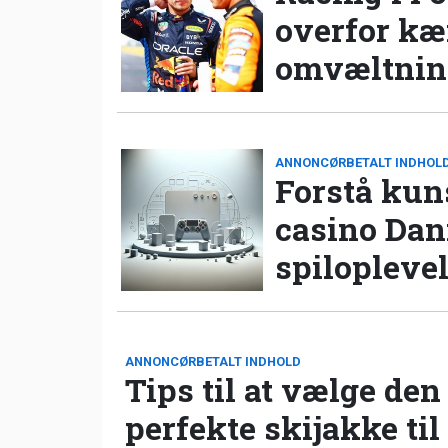
overfor k
omvæltning
ANNONCØRBETALT INDHOL
Forstå kun
casino Da
spilopleve
ANNONCØRBETALT INDHOLD
Tips til at vælge den
perfekte skijakke til