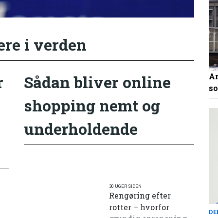
ere i verden
An
r
Sådan bliver online
so
shopping nemt og
underholdende
30 UGER SIDEN
Rengøring efter
rotter – hvorfor
DE