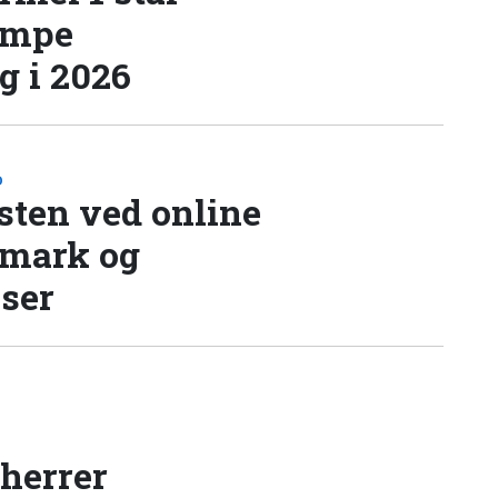
æmpe
 i 2026
D
sten ved online
nmark og
lser
 herrer