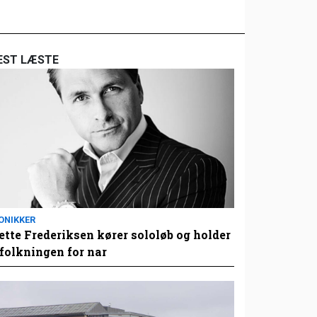
EST LÆSTE
ONIKKER
tte Frederiksen kører sololøb og holder
folkningen for nar