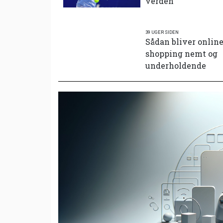
verden
39 UGER SIDEN
Sådan bliver onlin
shopping nemt og
underholdende