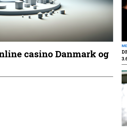
ME
online casino Danmark og
DR
3.