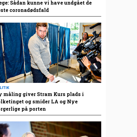
ge: Sådan kunne vi have undgået de
este coronadødsfald
LITIK
 måling giver Stram Kurs plads i
lketinget og smider LA og Nye
rgerlige på porten