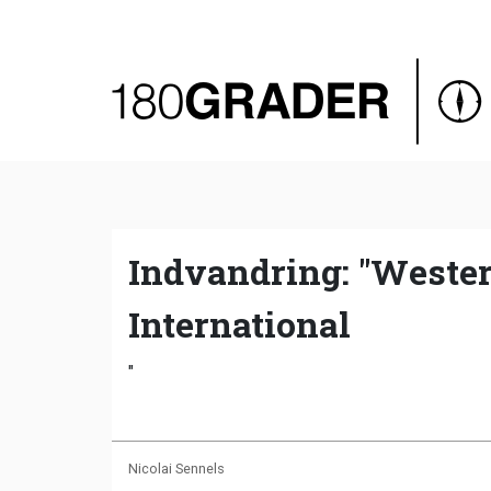
Oversigt
Indland
Udland
Debat
Video
Indvandring: "Wester
Podcast
International
"
Nicolai Sennels