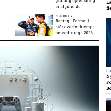
grundig oprensning
Læ
er afgørende
fl
72 UGER SIDEN
e
Racing i Formel 1
står overfor kæmpe
omvæltning i 2026
PO
Ny
Fo
Bo