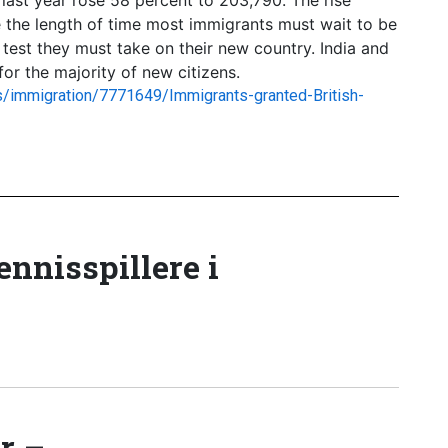
last year rose 58 percent to 203,790. The rise
e the length of time most immigrants must wait to be
test they must take on their new country. India and
for the majority of new citizens.
s/immigration/7771649/Immigrants-granted-British-
tennisspillere i
r –