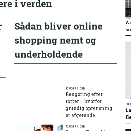
ere i verden
An
r
Sådan bliver online
so
shopping nemt og
underholdende
30 UGER SIDEN
Rengøring efter
rotter – hvorfor
DE
grundig oprensning
Læ
er afgørende
fl
72 UGER SIDEN