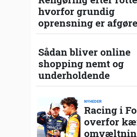
hvorfor grundig
oprensning er afgør
Sådan bliver online
shopping nemt og
underholdende
NYHEDER
Racing i Fo
overfor k
omvæltning