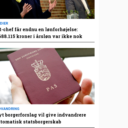
DIER
-chef får endnu en lønforhøjelse:
688.115 kroner i årsløn var ikke nok
DVANDRING
t borgerforslag vil give indvandrere
tomatisk statsborgerskab