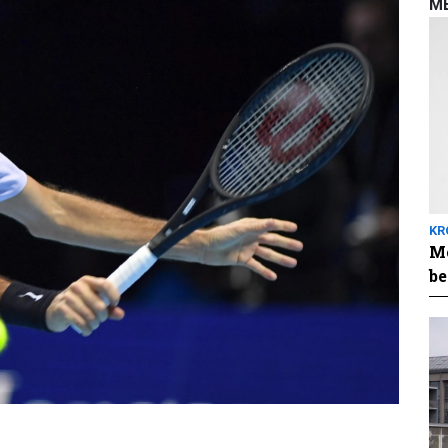
M
KR
Me
be