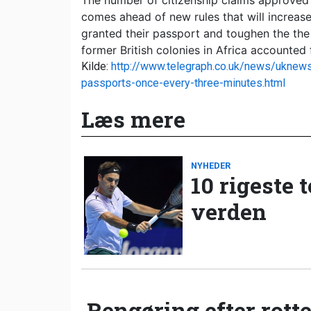
The number of citizenship claims approved 
comes ahead of new rules that will increas
granted their passport and toughen the the 
former British colonies in Africa accounted 
Kilde:
http://www.telegraph.co.uk/news/uknew
passports-once-every-three-minutes.html
Læs mere
NYHEDER
10 rigeste 
verden
Rengøring efter rotte