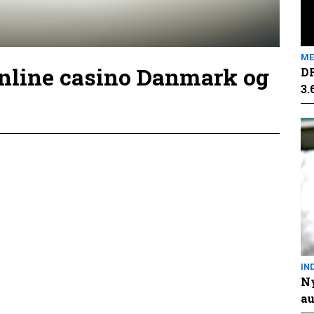
ME
online casino Danmark og
DR
3.
IN
Ny
au