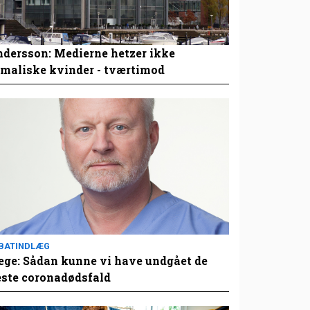
dersson: Medierne hetzer ikke
maliske kvinder - tværtimod
BATINDLÆG
ge: Sådan kunne vi have undgået de
este coronadødsfald