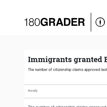
Oversigt
Indland
Udland
Debat
Video
Immigrants granted B
Podcast
The number of citizenship claims approved last
literally