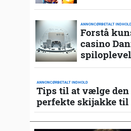
ANNONCØRBETALT INDHOL
Forstå kun
casino Da
spilopleve
ANNONCØRBETALT INDHOLD
Tips til at vælge den
perfekte skijakke til