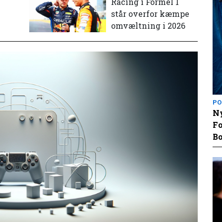
e
Racing i Formel 1
står overfor kæmpe
omvæltning i 2026
PO
Ny
Fo
Bo