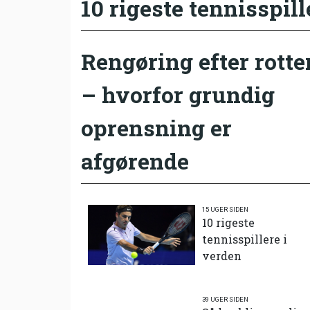
10 rigeste tennisspill
Rengøring efter rotte
– hvorfor grundig
oprensning er
afgørende
15 UGER SIDEN
10 rigeste
tennisspillere i
verden
39 UGER SIDEN