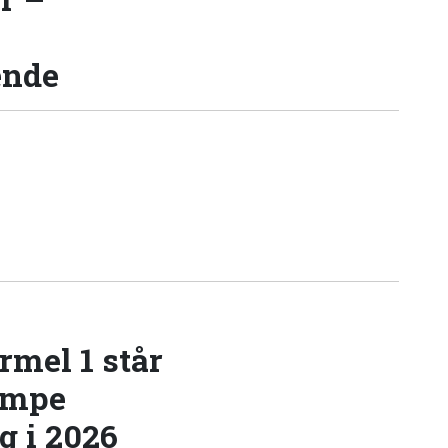
ende
rmel 1 står
æmpe
 i 2026