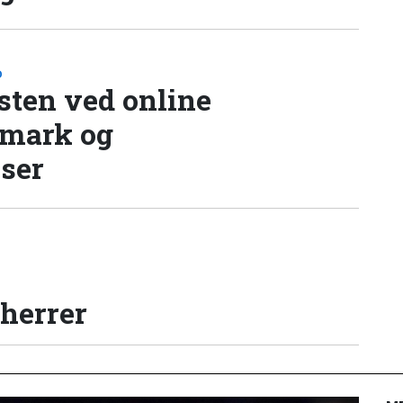
D
sten ved online
nmark og
lser
 herrer