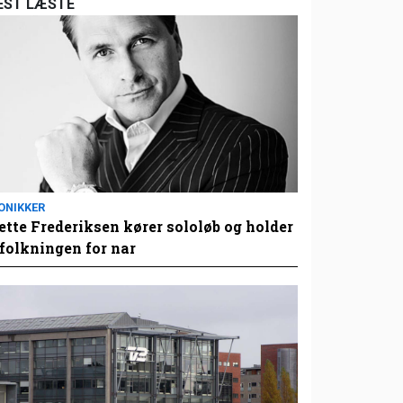
EST LÆSTE
ONIKKER
tte Frederiksen kører sololøb og holder
folkningen for nar