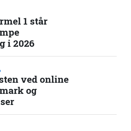
rmel 1 står
æmpe
 i 2026
D
sten ved online
nmark og
lser