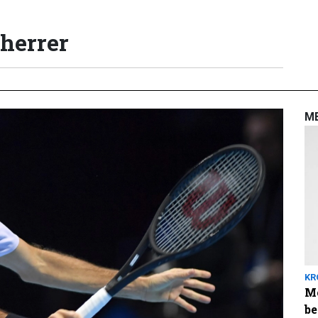
 herrer
M
KR
Me
be