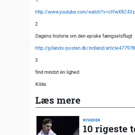
http://www.youtube.com/watch?v=clYwX8Z43
2.
Dagens historie om den episke fængselsflugt
http://jyllands-posten.dk/indland/article47797
3.
find mindst én lighed
Kilde:
Læs mere
NYHEDER
10 rigeste 