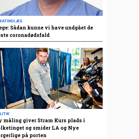
BATINDLÆG
ge: Sådan kunne vi have undgået de
este coronadødsfald
LITIK
 måling giver Stram Kurs plads i
lketinget og smider LA og Nye
rgerlige på porten