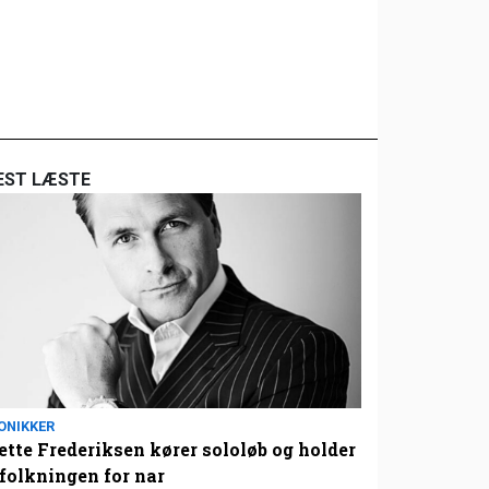
EST LÆSTE
ONIKKER
tte Frederiksen kører sololøb og holder
folkningen for nar