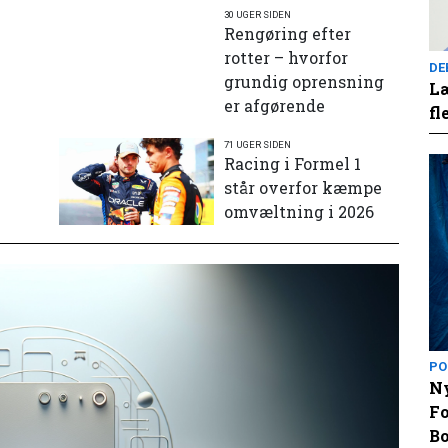
30 UGER SIDEN
Rengøring efter
rotter – hvorfor
DE
grundig oprensning
Læ
er afgørende
fl
71 UGER SIDEN
e
Racing i Formel 1
står overfor kæmpe
omvæltning i 2026
PO
Ny
Fo
Bo