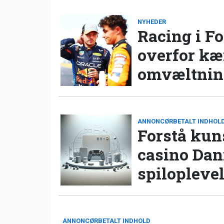
NYHEDER
Racing i Fo
overfor k
omvæltning
ANNONCØRBETALT INDHOL
Forstå kun
casino Da
spilopleve
ANNONCØRBETALT INDHOLD