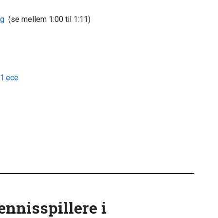
zg
(se mellem 1:00 til 1:11)
81.ece
tennisspillere i