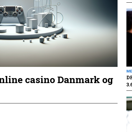
ME
online casino Danmark og
DR
3.