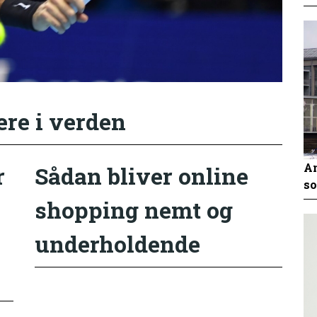
ere i verden
An
r
Sådan bliver online
so
shopping nemt og
underholdende