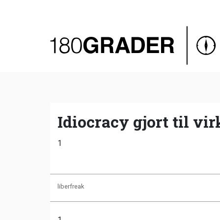
Oversigt
Indland
Udland
Debat
Video
Idiocracy gjort til vi
Podcast
1
liberfreak
1.