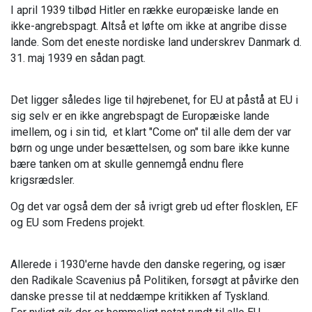
I april 1939 tilbød Hitler en række europæiske lande en
ikke-angrebspagt. Altså et løfte om ikke at angribe disse
lande. Som det eneste nordiske land underskrev Danmark d.
31. maj 1939 en sådan pagt.
Det ligger således lige til højrebenet, for EU at påstå at EU i
sig selv er en ikke angrebspagt de Europæiske lande
imellem, og i sin tid, et klart "Come on" til alle dem der var
børn og unge under besættelsen, og som bare ikke kunne
bære tanken om at skulle gennemgå endnu flere
krigsrædsler.
Og det var også dem der så ivrigt greb ud efter flosklen, EF
og EU som Fredens projekt.
Allerede i 1930'erne havde den danske regering, og især
den Radikale Scavenius på Politiken, forsøgt at påvirke den
danske presse til at neddæmpe kritikken af Tyskland.