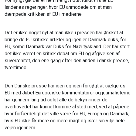
For nyligt gik der er hemmeligt notat rundt til alle EU
landenes regeringer, hvor EU anmodede om at man
dæmpede kritikken af EU i medierne.
Det er ikke noget nyt at man ikke i pressen har ønsket at
bringe de EU kritiske artikler og igen er Danmark duks, for
EU, somd Danmark var Duks for Nazi tyskland. Der har stort
det ikke været en kritisk debat om EU og afgivelsen af
suverænitet, den ene gang efter den anden i dansk presse,
tværtimod.
Den Danske presse har igen og igen forsøgt at sælge os
EU med Jubel Europæiske kommentatorer og journalisterne
har gennem lang tid solgt alle de bekymringer de
overhovedet har kunnet komme afsted med, ved at påpege
hvor forfærdeligt det ville være for EU, Europa og Danmark,
hvis EU ikke fik mere og mere magt og især sin vilje hele
vejen igennem.