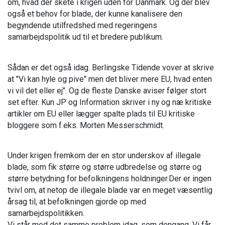
om, hvad der skete i krigen uden for Danmark. Og der blev
også et behov for blade, der kunne kanalisere den
begyndende utilfredshed med regeringens
samarbejdspolitik ud til et bredere publikum.
Sådan er det også idag. Berlingske Tidende vover at skrive
at "Vi kan hyle og pive" men det bliver mere EU, hvad enten
vi vil det eller ej". Og de fleste Danske aviser følger stort
set efter. Kun JP og Information skriver i ny og næ kritiske
artikler om EU eller lægger spalte plads til EU kritiske
bloggere som f.eks. Morten Messerschmidt.
Under krigen fremkom der en stor underskov af illegale
blade, som fik større og større udbredelse og større og
større betydning for befolkningens holdninger.Der er ingen
tvivl om, at netop de illegale blade var en meget væsentlig
årsag til, at befolkningen gjorde op med
samarbejdspolitikken.
Vi står med det samme problem idag, som dengang. Vi får