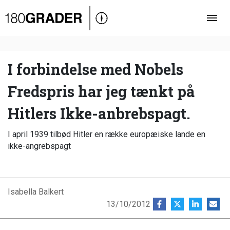
Oversigt
Indland
Udland
I forbindelse med Nobels
Debat
Fredspris har jeg tænkt på
Video
Hitlers Ikke-anbrebspagt.
Podcast
I april 1939 tilbød Hitler en række europæiske lande en
ikke-angrebspagt
Isabella Balkert
13/10/2012