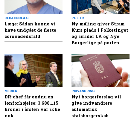
DEBATINDLÆG
POLITIK
Læge: Sådan kunne vi
Ny måling giver Stram
have undgået de fleste
Kurs plads i Folketinget
coronadødsfald
og smider LA og Nye
Borgerlige på porten
MEDIER
INDVANDRING
DR-chef får endnu en
Nyt borgerforslag vil
lønforhøjelse: 3.688.115
give indvandrere
kroner i årsløn var ikke
automatisk
nok
statsborgerskab