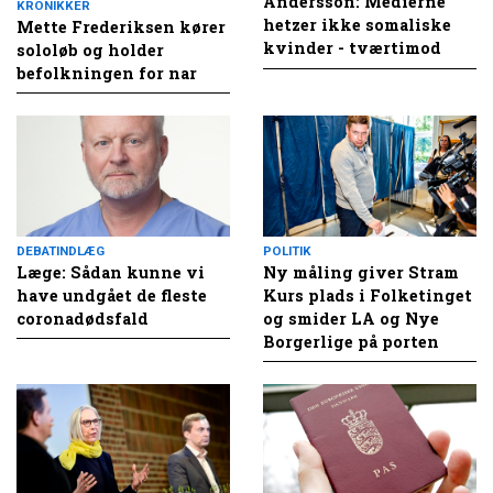
Andersson: Medierne
KRONIKKER
hetzer ikke somaliske
Mette Frederiksen kører
kvinder - tværtimod
sololøb og holder
befolkningen for nar
DEBATINDLÆG
POLITIK
Læge: Sådan kunne vi
Ny måling giver Stram
have undgået de fleste
Kurs plads i Folketinget
coronadødsfald
og smider LA og Nye
Borgerlige på porten