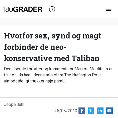
Oversigt
Indland
Udland
Hvorfor sex, synd og magt
Debat
forbinder de neo-
Video
konservative med Taliban
Podcast
Den liberale forfatter og kommentator Markos Moulitsas er
i sit es, da han i denne artikel fra The Huffington Post
uimodståeligt trækker nøje paral...
Jeppe.Juhl
25/08/2010