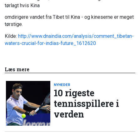
tørlagt hvis Kina
omdirigere vandet fra Tibet til Kina - og kineserne er meget
tørstige.
Kilde:
http://www.dnaindia.com/analysis/comment_tibetan-
waters-crucial-for-indias-future_1612620
Læs mere
NYHEDER
10 rigeste
tennisspillere i
verden