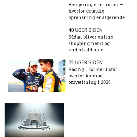
Rengøring efter rotter –
hvorfor grundig
oprensning er afgørende
40 UGER SIDEN
Sådan bliver online
shopping nemt og
underholdende
72 UGER SIDEN
Racing i Formel 1 står
overfor kæmpe
omvæltning i 2026