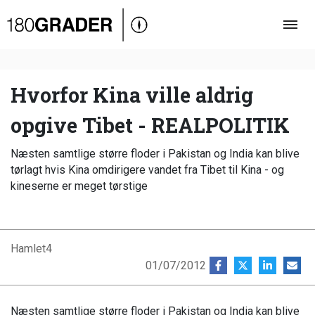
Oversigt
Indland
Udland
Hvorfor Kina ville aldrig
Debat
opgive Tibet - REALPOLITIK
Video
Næsten samtlige større floder i Pakistan og India kan blive
Podcast
tørlagt hvis Kina omdirigere vandet fra Tibet til Kina - og
kineserne er meget tørstige
Hamlet4
01/07/2012
Næsten samtlige større floder i Pakistan og India kan blive