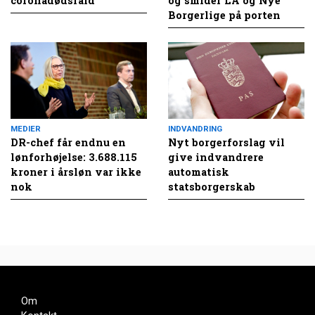
coronadødsfald
og smider LA og Nye
Borgerlige på porten
MEDIER
INDVANDRING
DR-chef får endnu en
Nyt borgerforslag vil
lønforhøjelse: 3.688.115
give indvandrere
kroner i årsløn var ikke
automatisk
nok
statsborgerskab
Om