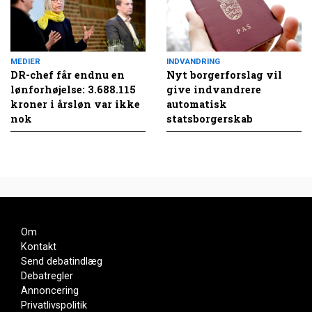
MEDIER
INDVANDRING
DR-chef får endnu en
Nyt borgerforslag vil
lønforhøjelse: 3.688.115
give indvandrere
kroner i årsløn var ikke
automatisk
nok
statsborgerskab
Om
Kontakt
Send debatindlæg
Debatregler
Annoncering
Privatlivspolitik