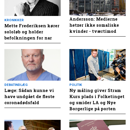
Andersson: Medierne
KRONIKKER
hetzer ikke somaliske
Mette Frederiksen kører
kvinder - tværtimod
sololøb og holder
befolkningen for nar
DEBATINDLÆG
POLITIK
Læge: Sådan kunne vi
Ny måling giver Stram
have undgået de fleste
Kurs plads i Folketinget
coronadødsfald
og smider LA og Nye
Borgerlige på porten