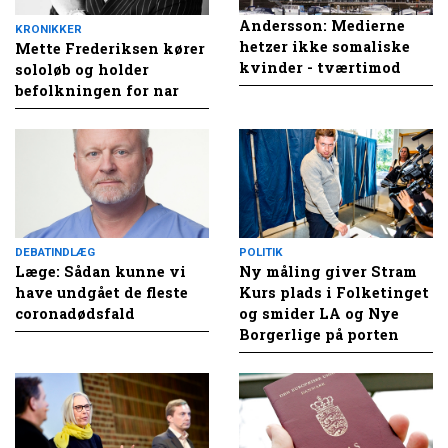
Andersson: Medierne
KRONIKKER
hetzer ikke somaliske
Mette Frederiksen kører
kvinder - tværtimod
sololøb og holder
befolkningen for nar
DEBATINDLÆG
POLITIK
Læge: Sådan kunne vi
Ny måling giver Stram
have undgået de fleste
Kurs plads i Folketinget
coronadødsfald
og smider LA og Nye
Borgerlige på porten