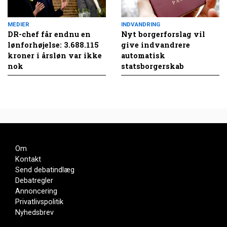
MEDIER
INDVANDRING
DR-chef får endnu en
Nyt borgerforslag vil
lønforhøjelse: 3.688.115
give indvandrere
kroner i årsløn var ikke
automatisk
nok
statsborgerskab
Om
Kontakt
Send debatindlæg
Debatregler
Annoncering
Privatlivspolitik
Nyhedsbrev