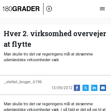
Oversigt
Indland
Udland
Hver 2. virksomhed overvejer
Debat
at flytte
Video
Man skulle tro det var regeringens mål at skræmme
Podcast
udenlandske virksomheder væk
_slettet_bruger_6196
13/09/2012
Man skulle tro det var regeringens mål at skræmme
udenlandske virksomheder væk. I så fald er det på vej til at