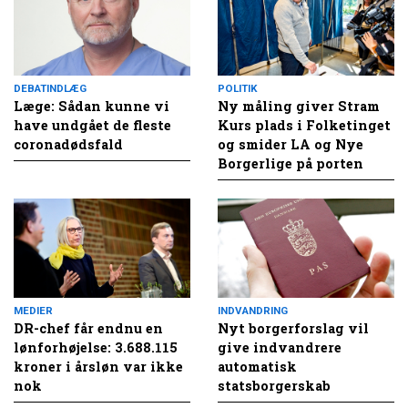
DEBATINDLÆG
POLITIK
Læge: Sådan kunne vi
Ny måling giver Stram
have undgået de fleste
Kurs plads i Folketinget
coronadødsfald
og smider LA og Nye
Borgerlige på porten
MEDIER
INDVANDRING
DR-chef får endnu en
Nyt borgerforslag vil
lønforhøjelse: 3.688.115
give indvandrere
kroner i årsløn var ikke
automatisk
nok
statsborgerskab