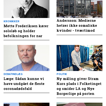
Andersson: Medierne
KRONIKKER
hetzer ikke somaliske
Mette Frederiksen kører
kvinder - tværtimod
sololøb og holder
befolkningen for nar
DEBATINDLÆG
POLITIK
Læge: Sådan kunne vi
Ny måling giver Stram
have undgået de fleste
Kurs plads i Folketinget
coronadødsfald
og smider LA og Nye
Borgerlige på porten