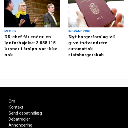
MEDIER
INDVANDRING
DR-chef får endnu en
Nyt borgerforslag vil
lønforhøjelse: 3.688.115
give indvandrere
kroner i årsløn var ikke
automatisk
nok
statsborgerskab
Om
Kontakt
Send debatindlæg
Debatregler
Annoncering