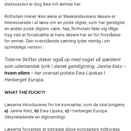
disksussion er dog ikke mit ærinde her.
Rothstein mener ikke alene at Weekendavisens læsere er
interesserede i at læse om en polsk digter, som har gendigtet
en anden polsk digters værk. Nej, Rothstein føler sig tillige
tryg ved at forudsætte at hans læsere har en for-forståelse
for emnet. Den overstående sætning lyder nemlig i sin
oprindelige version:
Tiderne Skifter disker også op med noget så sjældent
som udenlandsk lyrik i dansk gendigtning. Janina Katz –
hvem ellers
– har oversat polske Ewa Lipskas
I
Herberget Europa.
WHAT THE FUCK!?!
Læserne introduceres for tre koncepter, som de skal jonglere;
a)
Janina Katz,
b)
Ewa Lipska,
c)
I herberget Europa
(tilsyneladende en digtsamling).
Læserne forventes at betragte disse koncepters indbyrdes