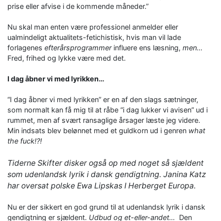
prise eller afvise i de kommende måneder.”
Nu skal man enten være professionel anmelder eller
ualmindeligt aktualitets-fetichistisk, hvis man vil lade
forlagenes
efterårsprogrammer
influere ens læsning,
men…
Fred, frihed og lykke være med det.
I dag åbner vi med lyrikken…
“I dag åbner vi med lyrikken” er en af den slags sætninger,
som normalt kan få mig til at råbe “i dag lukker vi avisen” ud i
rummet, men af svært ransaglige årsager læste jeg videre.
Min indsats blev belønnet med et guldkorn ud i genren
what
the fuck!?!
Tiderne Skifter disker også op med noget så sjældent
som udenlandsk lyrik i dansk gendigtning. Janina Katz
har oversat polske Ewa Lipskas
I Herberget Europa.
Nu er der sikkert en god grund til at udenlandsk lyrik i dansk
gendigtning er sjældent.
Udbud og et-eller-andet…
Den