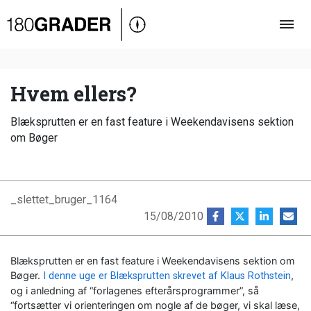
Oversigt
Indland
Udland
Hvem ellers?
Debat
Blæksprutten er en fast feature i Weekendavisens sektion
Video
om Bøger
Podcast
_slettet_bruger_1164
15/08/2010
Blæksprutten er en fast feature i Weekendavisens sektion om
Bøger.
,
I denne uge er Blæksprutten skrevet af Klaus Rothstein
og i anledning af “forlagenes efterårsprogrammer”, så
“fortsætter vi orienteringen om nogle af de bøger, vi skal læse,