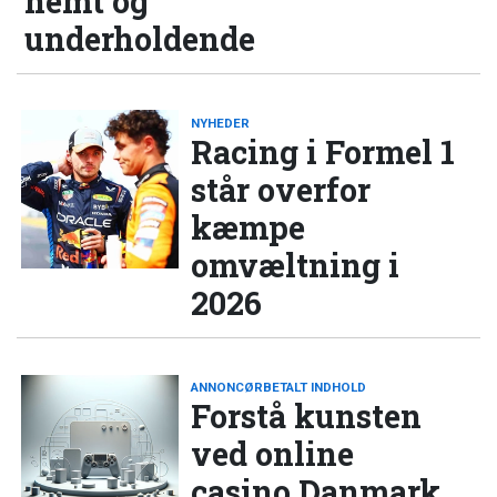
nemt og
underholdende
NYHEDER
Racing i Formel 1
står overfor
kæmpe
omvæltning i
2026
ANNONCØRBETALT INDHOLD
Forstå kunsten
ved online
casino Danmark