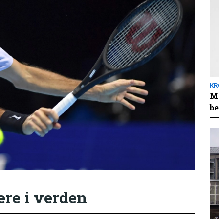
KR
Me
be
ere i verden