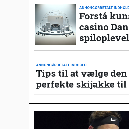
ANNONCØRBETALT INDHOL
Forstå kun
casino Da
spilopleve
ANNONCØRBETALT INDHOLD
Tips til at vælge den
perfekte skijakke til