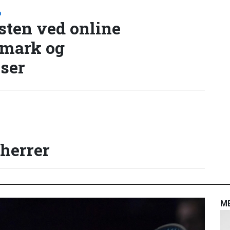
D
sten ved online
nmark og
lser
 herrer
M