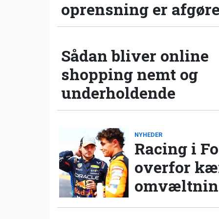
oprensning er afgør
Sådan bliver online
shopping nemt og
underholdende
NYHEDER
Racing i Fo
overfor k
omvæltning