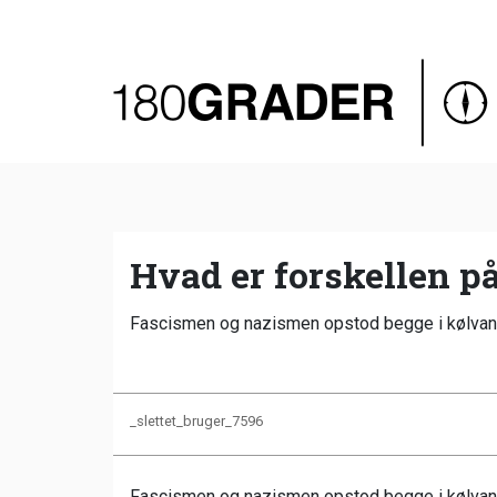
Oversigt
Indland
Udland
Debat
Video
Hvad er forskellen p
Podcast
Fascismen og nazismen opstod begge i kølvan
_slettet_bruger_7596
Fascismen og nazismen opstod begge i kølvand