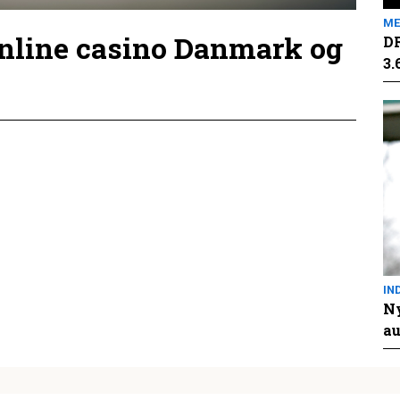
ME
online casino Danmark og
DR
3.
IN
Ny
au