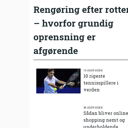
Rengøring efter rotte
– hvorfor grundig
oprensning er
afgørende
15 UGER SIDEN
10 rigeste
tennisspillere i
verden
39 UGER SIDEN
Sådan bliver onlin
shopping nemt og
underholdende