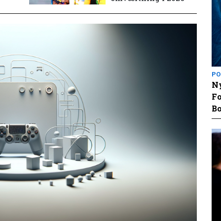
PO
Ny
Fo
Bo