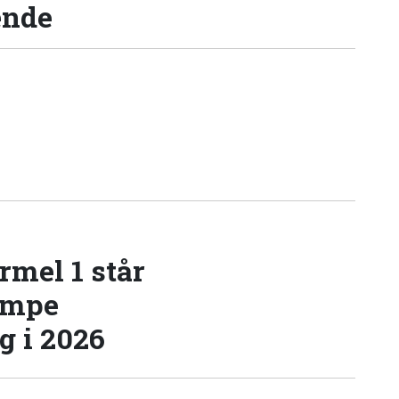
ende
rmel 1 står
æmpe
 i 2026