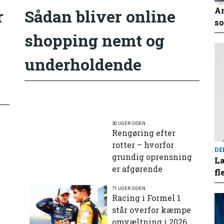
An
r
Sådan bliver online
so
shopping nemt og
underholdende
30 UGER SIDEN
Rengøring efter
rotter – hvorfor
DE
grundig oprensning
Læ
er afgørende
fl
71 UGER SIDEN
e
Racing i Formel 1
står overfor kæmpe
omvæltning i 2026