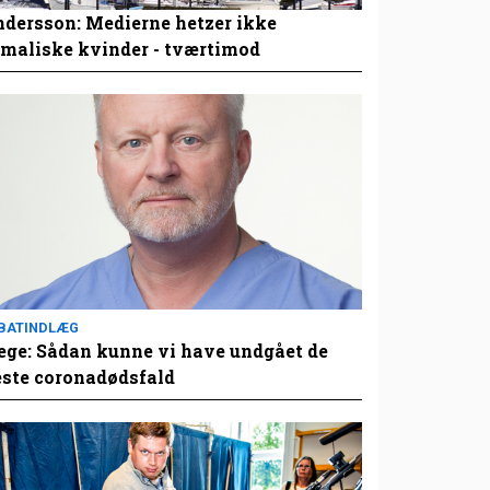
dersson: Medierne hetzer ikke
maliske kvinder - tværtimod
BATINDLÆG
ge: Sådan kunne vi have undgået de
este coronadødsfald