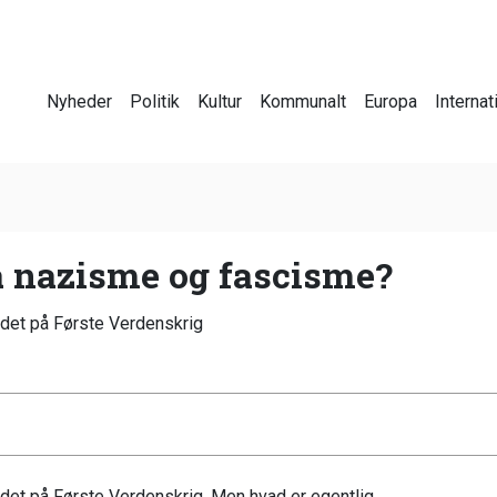
Nyheder
Politik
Kultur
Kommunalt
Europa
Internat
å nazisme og fascisme?
det på Første Verdenskrig
et på Første Verdenskrig. Men hvad er egentlig