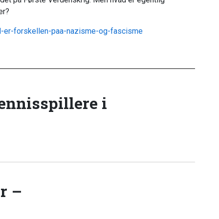
er?
d-er-forskellen-paa-nazisme-og-fascisme
tennisspillere i
r –