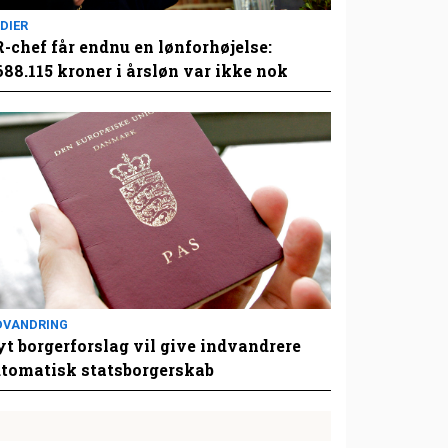
DIER
-chef får endnu en lønforhøjelse:
688.115 kroner i årsløn var ikke nok
DVANDRING
t borgerforslag vil give indvandrere
tomatisk statsborgerskab