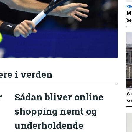
KR
Me
be
ere i verden
An
r
Sådan bliver online
so
shopping nemt og
underholdende