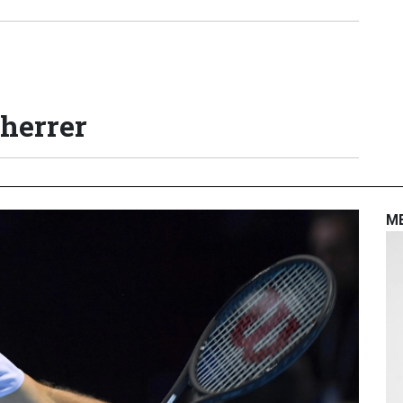
 herrer
M