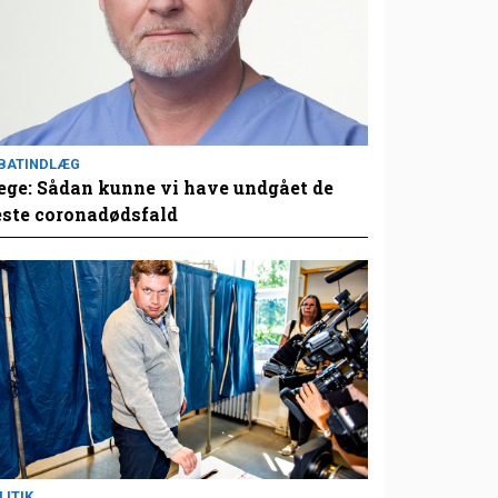
BATINDLÆG
ge: Sådan kunne vi have undgået de
este coronadødsfald
LITIK