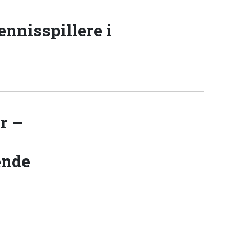
tennisspillere i
r –
ende