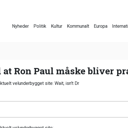
Nyheder
Politik
Kultur
Kommunalt
Europa
Internat
il at Ron Paul måske bliver p
ktuelt velunderbygget site: Wait, isn't Dr
aktuelt velunderbygget site: