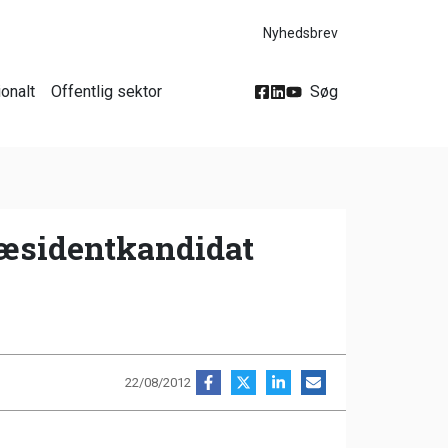
Nyhedsbrev
ionalt
Offentlig sektor
Søg
ræsidentkandidat
22/08/2012