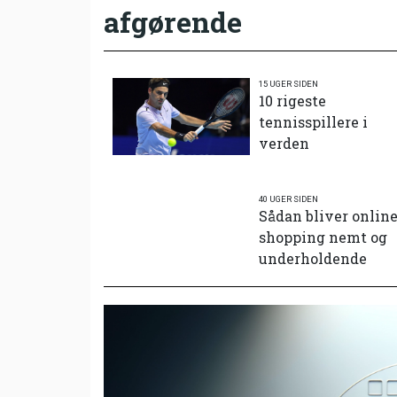
afgørende
15 UGER SIDEN
10 rigeste
tennisspillere i
verden
40 UGER SIDEN
Sådan bliver onlin
shopping nemt og
underholdende