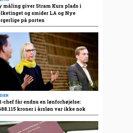
 måling giver Stram Kurs plads i
lketinget og smider LA og Nye
rgerlige på porten
DIER
-chef får endnu en lønforhøjelse:
688.115 kroner i årsløn var ikke nok