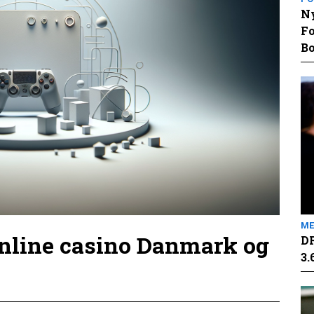
Ny
Fo
Bo
ME
online casino Danmark og
DR
3.