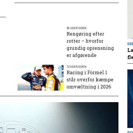
30 UGER SIDEN
Rengøring efter
rotter – hvorfor
DE
grundig oprensning
Læ
er afgørende
fl
72 UGER SIDEN
e
Racing i Formel 1
står overfor kæmpe
omvæltning i 2026
PO