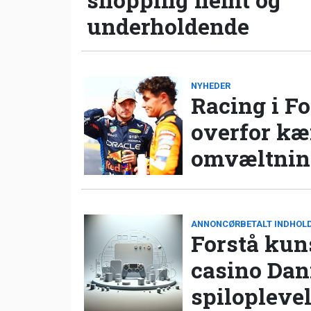
underholdende
NYHEDER
Racing i Fo
overfor k
omvæltning
ANNONCØRBETALT INDHOL
Forstå kun
casino Da
spilopleve