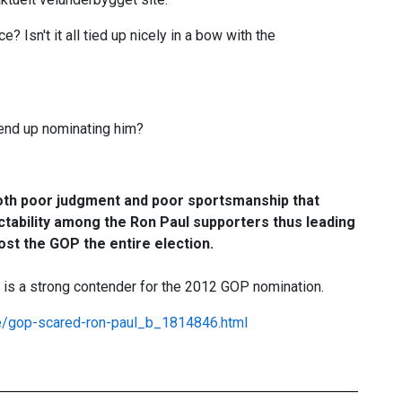
ce? Isn't it all tied up nicely in a bow with the
end up nominating him?
th poor judgment and poor sportsmanship that
tability among the Ron Paul supporters thus leading
 cost the GOP the entire election.
and is a strong contender for the 2012 GOP nomination.
ice/gop-scared-ron-paul_b_1814846.html