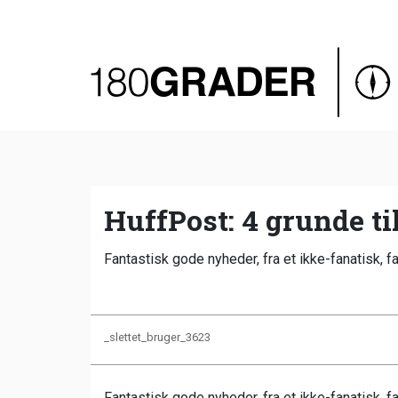
Oversigt
Indland
Udland
Debat
Video
HuffPost: 4 grunde t
Podcast
Fantastisk gode nyheder, fra et ikke-fanatisk, fa
_slettet_bruger_3623
Fantastisk gode nyheder, fra et ikke-fanatisk, f