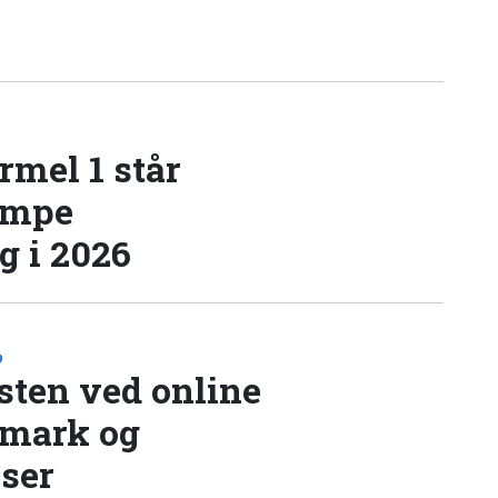
rmel 1 står
æmpe
 i 2026
D
sten ved online
nmark og
lser