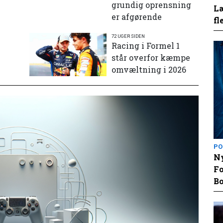
grundig oprensning
Læ
er afgørende
fl
72 UGER SIDEN
e
Racing i Formel 1
står overfor kæmpe
omvæltning i 2026
PO
Ny
Fo
Bo