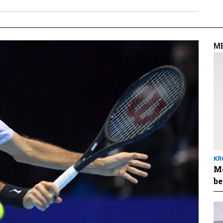
M
KR
Me
be