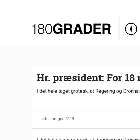
Oversigt
Indland
Udland
Debat
Video
Hr. præsident: For 18
Podcast
I det hele taget grotesk, at Regering og Dronning
_slettet_bruger_5219
I det hele taget grotesk, at Regering og Dronnin