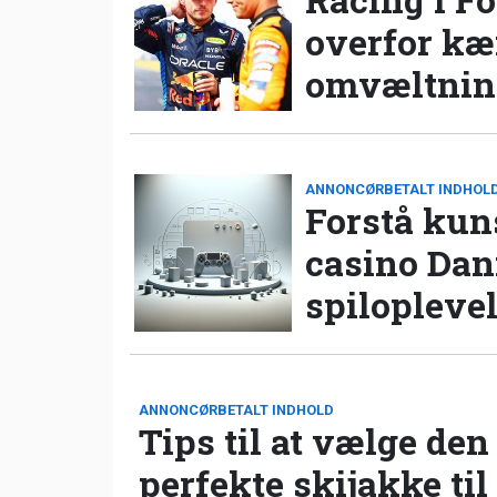
overfor k
omvæltning
ANNONCØRBETALT INDHOL
Forstå kun
casino Da
spilopleve
ANNONCØRBETALT INDHOLD
Tips til at vælge den
perfekte skijakke til