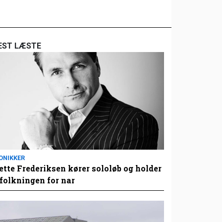
EST LÆSTE
ONIKKER
tte Frederiksen kører sololøb og holder
folkningen for nar