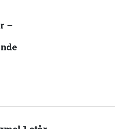
r –
ende
rmel 1 står