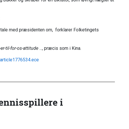
:
l tale med præsidenten om, forklarer Folketingets
-er-til-for-os-attitude
..., præcis som i Kina.
/article1776534.ece
tennisspillere i