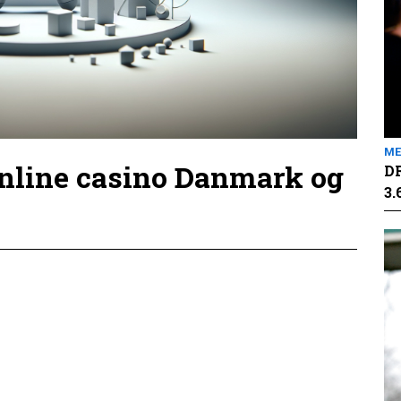
ME
online casino Danmark og
DR
3.