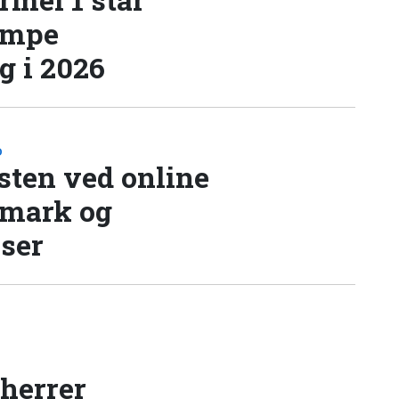
æmpe
 i 2026
D
sten ved online
nmark og
lser
 herrer