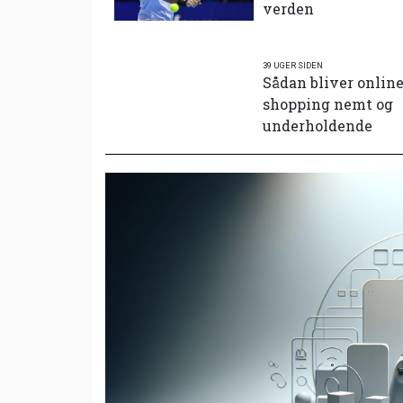
verden
39 UGER SIDEN
Sådan bliver onlin
shopping nemt og
underholdende