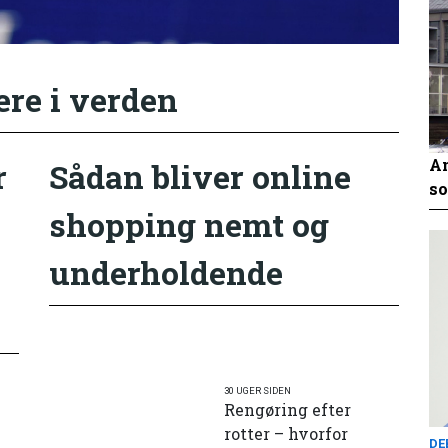
ere i verden
An
r
Sådan bliver online
so
shopping nemt og
underholdende
30 UGER SIDEN
Rengøring efter
rotter – hvorfor
DE