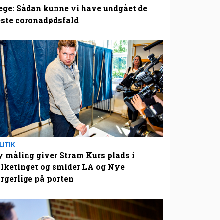
ge: Sådan kunne vi have undgået de
este coronadødsfald
LITIK
 måling giver Stram Kurs plads i
lketinget og smider LA og Nye
rgerlige på porten