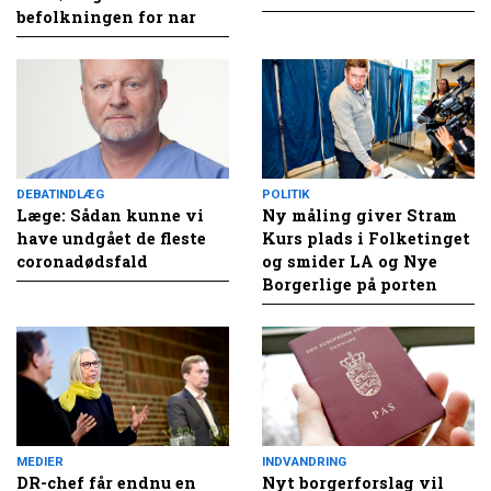
befolkningen for nar
DEBATINDLÆG
POLITIK
Læge: Sådan kunne vi
Ny måling giver Stram
have undgået de fleste
Kurs plads i Folketinget
coronadødsfald
og smider LA og Nye
Borgerlige på porten
MEDIER
INDVANDRING
DR-chef får endnu en
Nyt borgerforslag vil