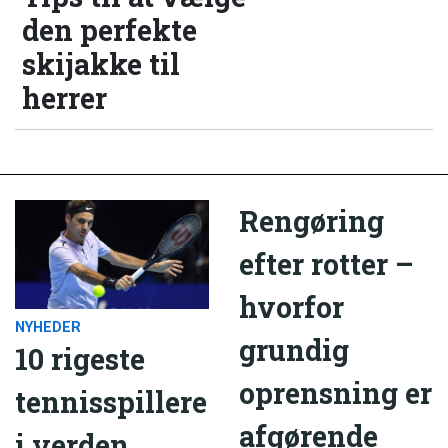
den perfekte
skijakke til
herrer
Rengøring
efter rotter –
hvorfor
NYHEDER
grundig
10 rigeste
oprensning er
tennisspillere
afgørende
i verden