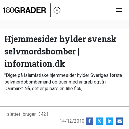
Oversigt
Indland
Udland
Hjemmesider hylder svensk
Debat
selvmordsbomber |
Video
information.dk
Podcast
"Digte på islamistiske hjemmesider hylder Sveriges første
selvmordsbombemand og truer med angreb også i
Danmark" Nå, det er jo bare en lille flok,...
_slettet_bruger_3421
14/12/2010