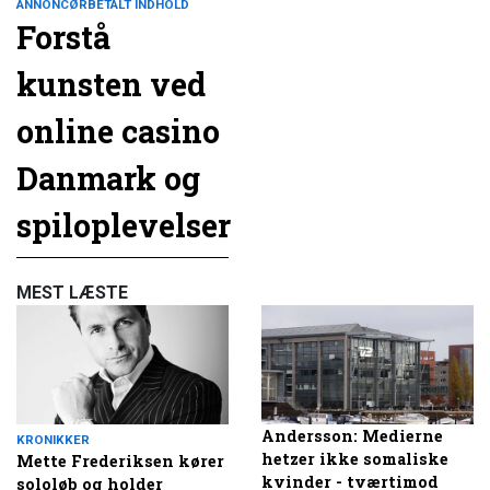
ANNONCØRBETALT INDHOLD
Forstå
kunsten ved
online casino
Danmark og
spiloplevelser
MEST LÆSTE
Andersson: Medierne
KRONIKKER
hetzer ikke somaliske
Mette Frederiksen kører
kvinder - tværtimod
sololøb og holder