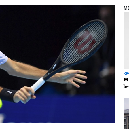
M
KR
Me
be