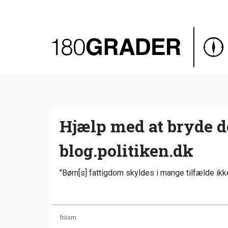
Oversigt
Indland
Udland
Debat
Video
Hjælp med at bryde d
Podcast
blog.politiken.dk
"Børn[s] fattigdom skyldes i mange tilfælde ikk
friism