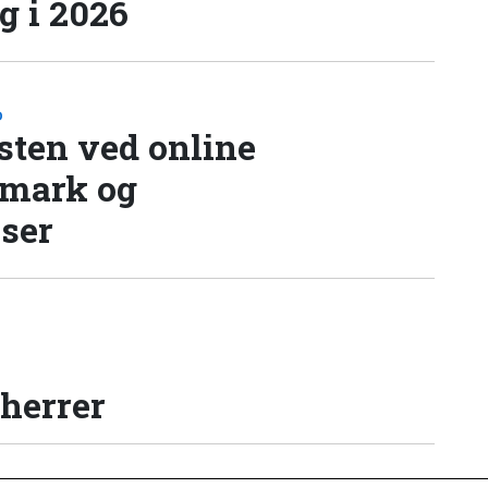
 i 2026
D
sten ved online
nmark og
lser
 herrer