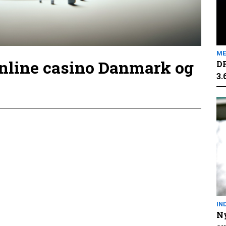
ME
online casino Danmark og
DR
3.
IN
Ny