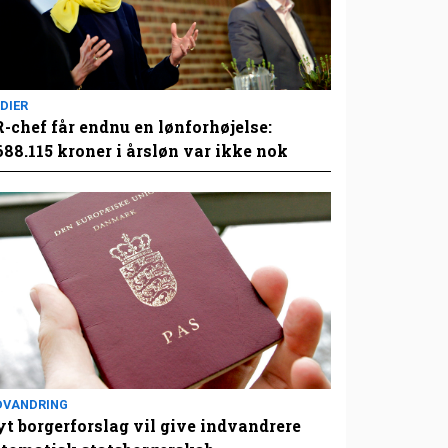
DIER
-chef får endnu en lønforhøjelse:
688.115 kroner i årsløn var ikke nok
DVANDRING
t borgerforslag vil give indvandrere