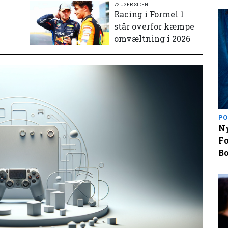
72 UGER SIDEN
e
Racing i Formel 1
står overfor kæmpe
omvæltning i 2026
PO
Ny
Fo
Bo