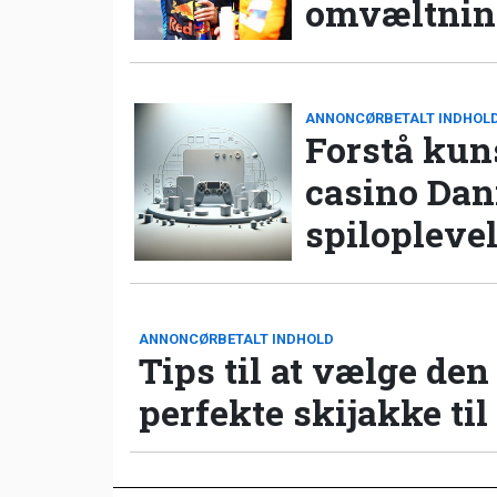
omvæltning
ANNONCØRBETALT INDHOL
Forstå kun
casino Da
spilopleve
ANNONCØRBETALT INDHOLD
Tips til at vælge den
perfekte skijakke til