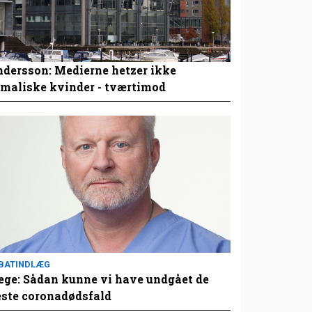
dersson: Medierne hetzer ikke
maliske kvinder - tværtimod
BATINDLÆG
ge: Sådan kunne vi have undgået de
este coronadødsfald