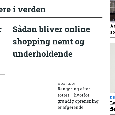
ere i verden
An
r
Sådan bliver online
so
shopping nemt og
underholdende
30 UGER SIDEN
Rengøring efter
rotter – hvorfor
DE
grundig oprensning
Læ
er afgørende
fl