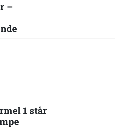
r –
ende
rmel 1 står
æmpe