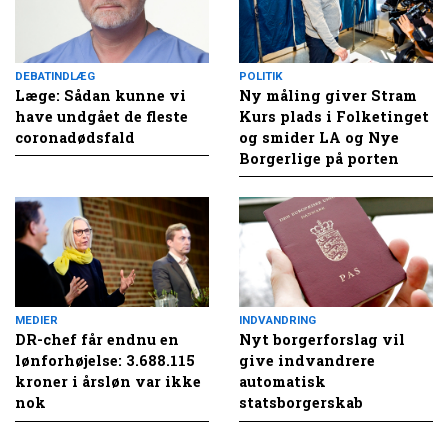
DEBATINDLÆG
POLITIK
Læge: Sådan kunne vi
Ny måling giver Stram
have undgået de fleste
Kurs plads i Folketinget
coronadødsfald
og smider LA og Nye
Borgerlige på porten
MEDIER
INDVANDRING
DR-chef får endnu en
Nyt borgerforslag vil
lønforhøjelse: 3.688.115
give indvandrere
kroner i årsløn var ikke
automatisk
nok
statsborgerskab