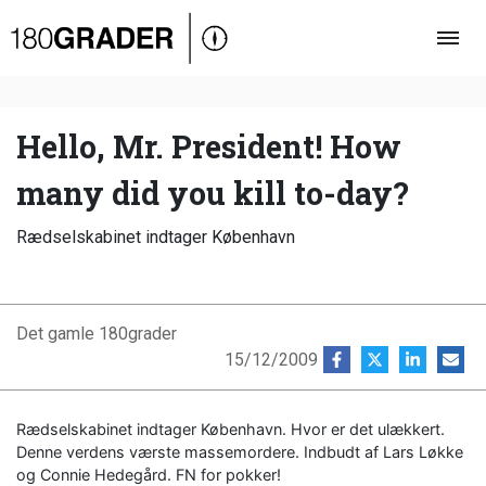
Oversigt
Indland
Udland
Hello, Mr. President! How
Debat
many did you kill to-day?
Video
Rædselskabinet indtager København
Podcast
Det gamle 180grader
15/12/2009
Rædselskabinet indtager København. Hvor er det ulækkert.
Denne verdens værste massemordere. Indbudt af Lars Løkke
og Connie Hedegård. FN for pokker!