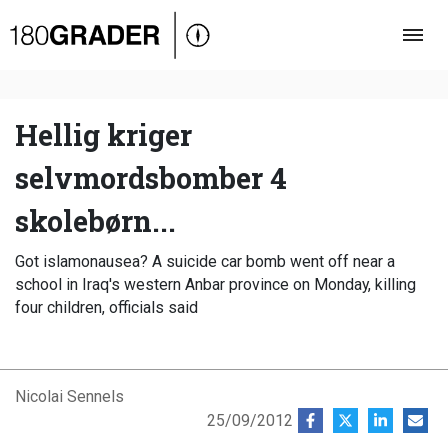
Oversigt
Indland
Udland
Hellig kriger
Debat
selvmordsbomber 4
Video
skolebørn...
Podcast
Got islamonausea? A suicide car bomb went off near a
school in Iraq's western Anbar province on Monday, killing
four children, officials said
Nicolai Sennels
25/09/2012