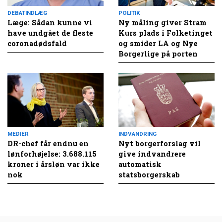
DEBATINDLÆG
POLITIK
Læge: Sådan kunne vi
Ny måling giver Stram
have undgået de fleste
Kurs plads i Folketinget
coronadødsfald
og smider LA og Nye
Borgerlige på porten
MEDIER
INDVANDRING
DR-chef får endnu en
Nyt borgerforslag vil
lønforhøjelse: 3.688.115
give indvandrere
kroner i årsløn var ikke
automatisk
nok
statsborgerskab