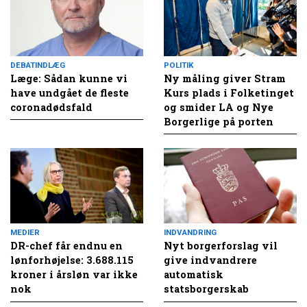
DEBATINDLÆG
POLITIK
Læge: Sådan kunne vi
Ny måling giver Stram
have undgået de fleste
Kurs plads i Folketinget
coronadødsfald
og smider LA og Nye
Borgerlige på porten
MEDIER
INDVANDRING
DR-chef får endnu en
Nyt borgerforslag vil
lønforhøjelse: 3.688.115
give indvandrere
kroner i årsløn var ikke
automatisk
nok
statsborgerskab