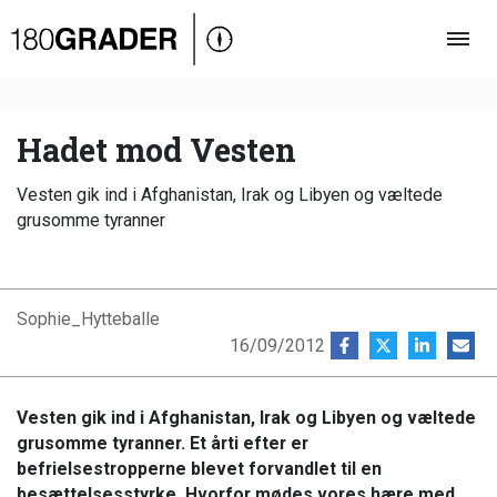
Oversigt
Indland
Udland
Hadet mod Vesten
Debat
Vesten gik ind i Afghanistan, Irak og Libyen og væltede
Video
grusomme tyranner
Podcast
Sophie_Hytteballe
16/09/2012
Vesten gik ind i Afghanistan, Irak og Libyen og væltede
grusomme tyranner. Et årti efter er
befrielsestropperne blevet forvandlet til en
besættelsesstyrke. Hvorfor mødes vores hære med