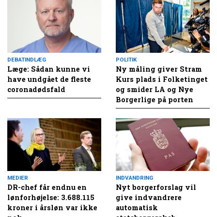
DEBATINDLÆG
POLITIK
Læge: Sådan kunne vi
Ny måling giver Stram
have undgået de fleste
Kurs plads i Folketinget
coronadødsfald
og smider LA og Nye
Borgerlige på porten
MEDIER
INDVANDRING
DR-chef får endnu en
Nyt borgerforslag vil
lønforhøjelse: 3.688.115
give indvandrere
kroner i årsløn var ikke
automatisk