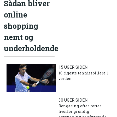
Sådan bliver
online
shopping
nemt og
underholdende
15 UGER SIDEN
10 rigeste tennisspillere i
verden
30 UGER SIDEN
Rengøring efter rotter –
hvorfor grundig
oprensning er afgørende