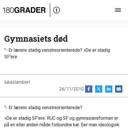
Oversigt
Indland
Udland
Gymnasiets død
Debat
"- Er lærere stadig venstreorienterede? »De er stadig
Video
SF'ere
Podcast
lukaslambert
26/11/2010
"- Er lærere stadig venstreorienterede?
»De er stadig SF'ere. RUC og SF og gymnasiereformen er
på en eller anden måde forbundne kar. Ser man ideologisk