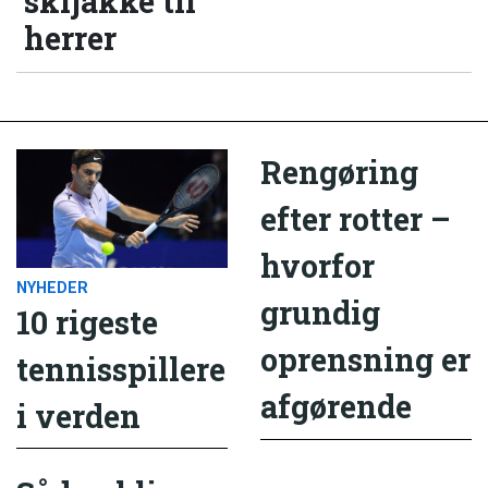
skijakke til
herrer
Rengøring
efter rotter –
hvorfor
NYHEDER
grundig
10 rigeste
oprensning er
tennisspillere
afgørende
i verden