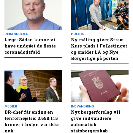
DEBATINDLÆG
POLITIK
Læge: Sådan kunne vi
Ny måling giver Stram
have undgået de fleste
Kurs plads i Folketinget
coronadødsfald
og smider LA og Nye
Borgerlige på porten
MEDIER
INDVANDRING
DR-chef får endnu en
Nyt borgerforslag vil
lønforhøjelse: 3.688.115
give indvandrere
kroner i årsløn var ikke
automatisk
nok
statsborgerskab