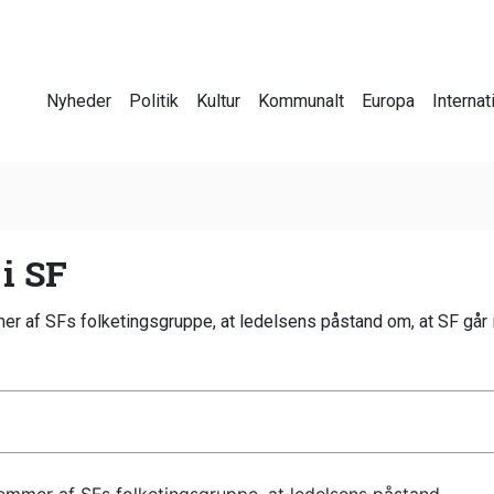
Nyheder
Politik
Kultur
Kommunalt
Europa
Internat
 i SF
r af SFs folketingsgruppe, at ledelsens påstand om, at SF går in