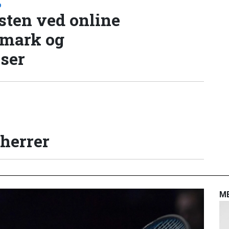
D
sten ved online
nmark og
lser
 herrer
M