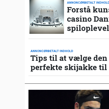
ANNONCØRBETALT INDHOL
Forstå kun
casino Da
spilopleve
ANNONCØRBETALT INDHOLD
Tips til at vælge den
perfekte skijakke til