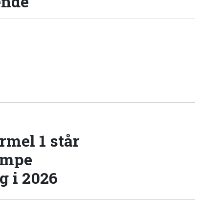
ende
rmel 1 står
æmpe
 i 2026