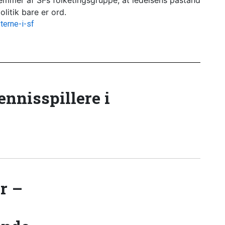
emmer af SFs folketingsgruppe, at ledelsens påstand
litik bare er ord.
terne-i-sf
tennisspillere i
r –