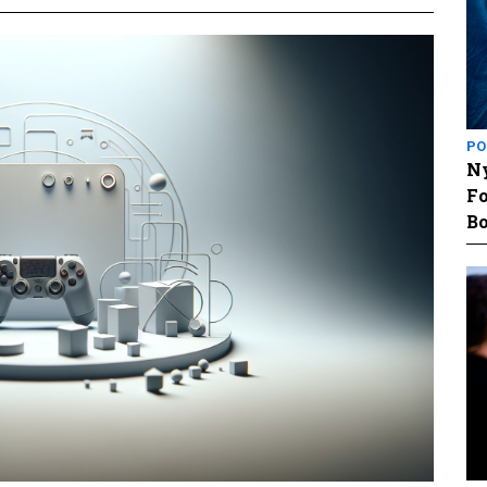
PO
Ny
Fo
Bo