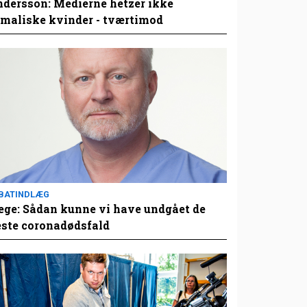
dersson: Medierne hetzer ikke
maliske kvinder - tværtimod
BATINDLÆG
ge: Sådan kunne vi have undgået de
este coronadødsfald