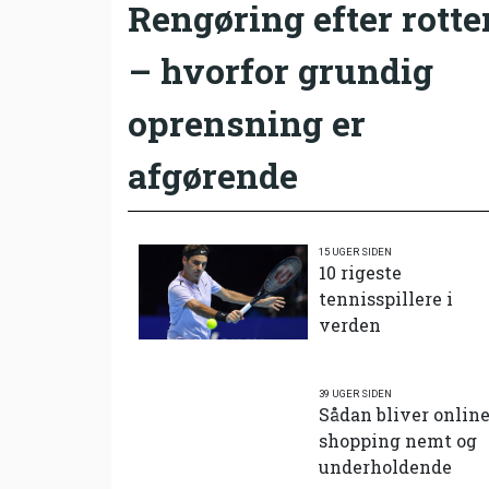
Rengøring efter rotte
– hvorfor grundig
oprensning er
afgørende
15 UGER SIDEN
10 rigeste
tennisspillere i
verden
39 UGER SIDEN
Sådan bliver onlin
shopping nemt og
underholdende