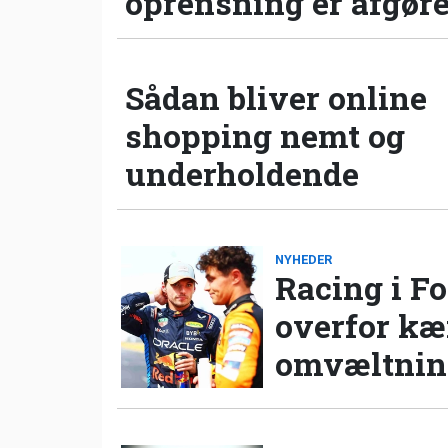
oprensning er afgør
Sådan bliver online
shopping nemt og
underholdende
NYHEDER
Racing i Fo
overfor k
omvæltning