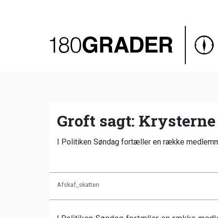
Oversigt
Indland
Udland
Debat
Video
Groft sagt: Krysterne
Podcast
I Politiken Søndag fortæller en række medlemme
Afskaf_skatten