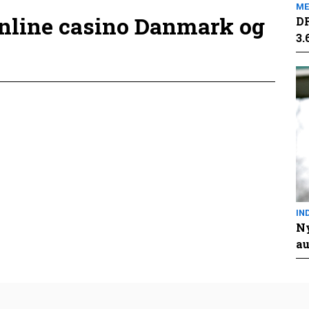
ME
online casino Danmark og
DR
3.
IN
Ny
au