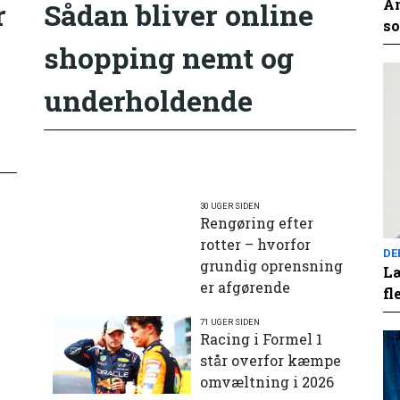
An
r
Sådan bliver online
so
shopping nemt og
underholdende
30 UGER SIDEN
Rengøring efter
rotter – hvorfor
DE
grundig oprensning
Læ
er afgørende
fl
71 UGER SIDEN
e
Racing i Formel 1
står overfor kæmpe
omvæltning i 2026