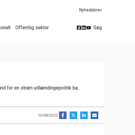
Nyhedsbrev
ionalt
Offentlig sektor
Søg
d for en stram udlændingepolitik ba...
10/08/2010