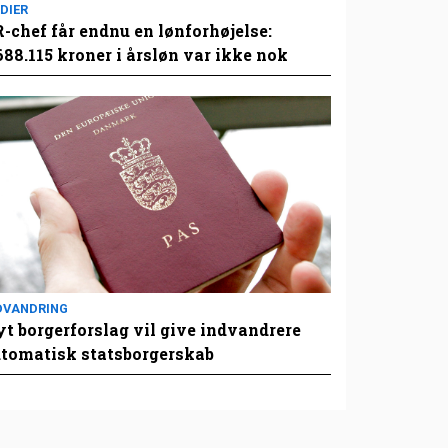
DIER
-chef får endnu en lønforhøjelse:
688.115 kroner i årsløn var ikke nok
DVANDRING
t borgerforslag vil give indvandrere
tomatisk statsborgerskab