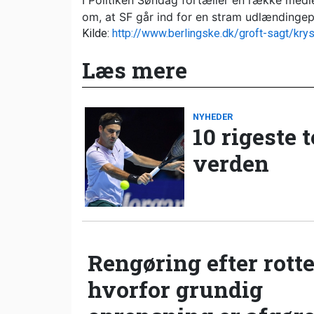
I Politiken Søndag fortæller en række medl
om, at SF går ind for en stram udlændingepo
Kilde:
http://www.berlingske.dk/groft-sagt/krys
Læs mere
NYHEDER
10 rigeste 
verden
Rengøring efter rotte
hvorfor grundig