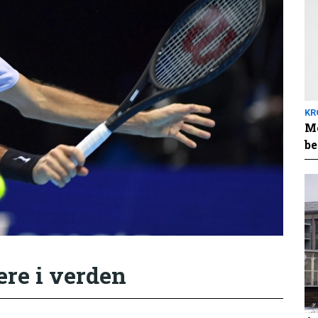
KR
Me
be
ere i verden