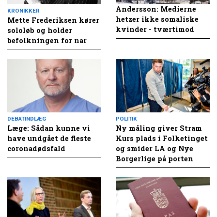
Andersson: Medierne
KRONIKKER
hetzer ikke somaliske
Mette Frederiksen kører
kvinder - tværtimod
sololøb og holder
befolkningen for nar
DEBATINDLÆG
POLITIK
Læge: Sådan kunne vi
Ny måling giver Stram
have undgået de fleste
Kurs plads i Folketinget
coronadødsfald
og smider LA og Nye
Borgerlige på porten