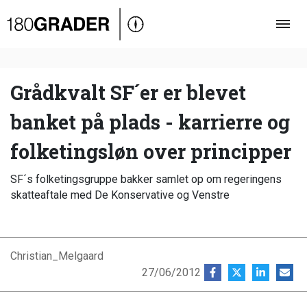
Oversigt
Indland
Udland
Grådkvalt SF´er er blevet
Debat
banket på plads - karrierre og
Video
folketingsløn over principper
Podcast
SF´s folketingsgruppe bakker samlet op om regeringens
skatteaftale med De Konservative og Venstre
Christian_Melgaard
27/06/2012