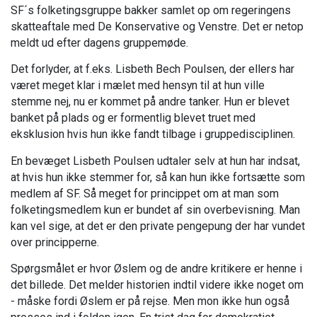
SF´s folketingsgruppe bakker samlet op om regeringens
skatteaftale med De Konservative og Venstre. Det er netop
meldt ud efter dagens gruppemøde.
Det forlyder, at f.eks. Lisbeth Bech Poulsen, der ellers har
været meget klar i mælet med hensyn til at hun ville
stemme nej, nu er kommet på andre tanker. Hun er blevet
banket på plads og er formentlig blevet truet med
eksklusion hvis hun ikke fandt tilbage i gruppedisciplinen.
En bevæget Lisbeth Poulsen udtaler selv at hun har indsat,
at hvis hun ikke stemmer for, så kan hun ikke fortsætte som
medlem af SF. Så meget for princippet om at man som
folketingsmedlem kun er bundet af sin overbevisning. Man
kan vel sige, at det er den private pengepung der har vundet
over principperne.
Spørgsmålet er hvor Øslem og de andre kritikere er henne i
det billede. Det melder historien indtil videre ikke noget om
- måske fordi Øslem er på rejse. Men mon ikke hun også