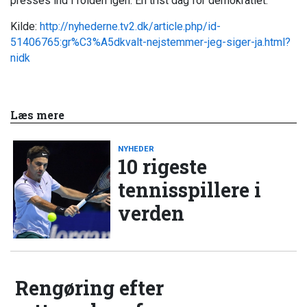
presses ind i folden igen. En trist dag for demokratiet.
Kilde:
http://nyhederne.tv2.dk/article.php/id-
51406765:gr%C3%A5dkvalt-nejstemmer-jeg-siger-ja.html?
nidk
Læs mere
NYHEDER
10 rigeste
tennisspillere i
verden
Rengøring efter