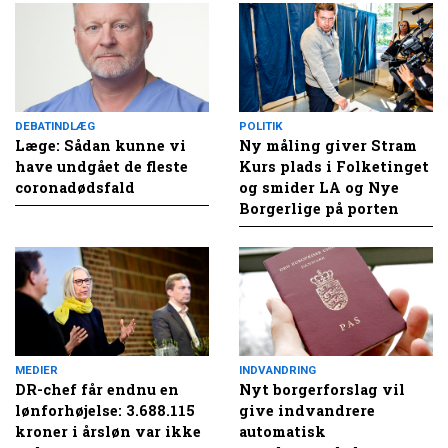
DEBATINDLÆG
POLITIK
Læge: Sådan kunne vi
Ny måling giver Stram
have undgået de fleste
Kurs plads i Folketinget
coronadødsfald
og smider LA og Nye
Borgerlige på porten
MEDIER
INDVANDRING
DR-chef får endnu en
Nyt borgerforslag vil
lønforhøjelse: 3.688.115
give indvandrere
kroner i årsløn var ikke
automatisk