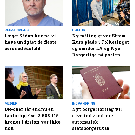
DEBATINDLÆG
POLITIK
Læge: Sådan kunne vi
Ny måling giver Stram
have undgået de fleste
Kurs plads i Folketinget
coronadødsfald
og smider LA og Nye
Borgerlige på porten
MEDIER
INDVANDRING
DR-chef får endnu en
Nyt borgerforslag vil
lønforhøjelse: 3.688.115
give indvandrere
kroner i årsløn var ikke
automatisk
nok
statsborgerskab