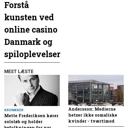
Forstå
kunsten ved
online casino
Danmark og
spiloplevelser
MEST LÆSTE
Andersson: Medierne
KRONIKKER
hetzer ikke somaliske
Mette Frederiksen kører
kvinder - tværtimod
sololøb og holder
befolkningen for nar