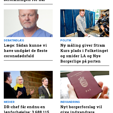
DEBATINDLÆG
POLITIK
Læge: Sådan kunne vi
Ny måling giver Stram
have undgået de fleste
Kurs plads i Folketinget
coronadødsfald
og smider LA og Nye
Borgerlige på porten
MEDIER
INDVANDRING
DR-chef får endnu en
Nyt borgerforslag vil
lønforhøjelse: 3.688.115
give indvandrere