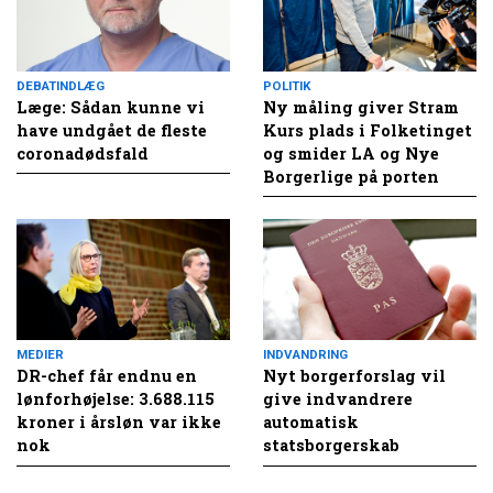
DEBATINDLÆG
POLITIK
Læge: Sådan kunne vi
Ny måling giver Stram
have undgået de fleste
Kurs plads i Folketinget
coronadødsfald
og smider LA og Nye
Borgerlige på porten
MEDIER
INDVANDRING
DR-chef får endnu en
Nyt borgerforslag vil
lønforhøjelse: 3.688.115
give indvandrere
kroner i årsløn var ikke
automatisk
nok
statsborgerskab