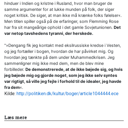
hinduer i Indien og kristne i Rusland, hvor man bruger de
samme argumenter for at lukke munden på folk, der siger
noget kritisk. De siger, at man ikke må krænke folks følelser«.
Men titlen spiller også på de erfaringer, som Flemming Rose
har fra sit mangeårige ophold i det gamle Sovjetunionen.
Det
var netop tavshedens tyranni, der herskede.
"»Dengang fik jeg kontakt med eksilrussiske kredse i Vesten,
og jeg fortæller i bogen, hvordan de har påvirket mig. Og
hvordan jeg tænkte på dem under Muhammedkrisen. Jeg
sammenligner mig ikke med dem, men de blev mine
forbilleder.
De demonstrerede, at de ikke bøjede sig, og hvis
jeg bøjede mig og gjorde noget, som jeg ikke selv syntes
var rigtigt, så ville jeg fejle i forhold til de idealer, jeg havde
fra dem
«.
Kilde:
http://politiken.dk/kultur/boger/article1044444.ece
Læs mere