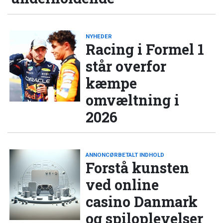
NYHEDER
Racing i Formel 1
står overfor
kæmpe
omvæltning i
2026
ANNONCØRBETALT INDHOLD
Forstå kunsten
ved online
casino Danmark
og spiloplevelser