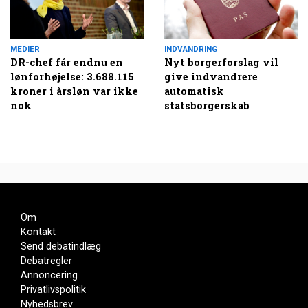
MEDIER
INDVANDRING
DR-chef får endnu en
Nyt borgerforslag vil
lønforhøjelse: 3.688.115
give indvandrere
kroner i årsløn var ikke
automatisk
nok
statsborgerskab
Om
Kontakt
Send debatindlæg
Debatregler
Annoncering
Privatlivspolitik
Nyhedsbrev