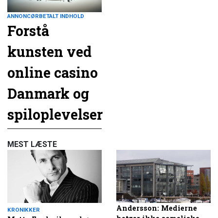
ANNONCØRBETALT INDHOLD
Forstå
kunsten ved
online casino
Danmark og
spiloplevelser
MEST LÆSTE
Andersson: Medierne
KRONIKKER