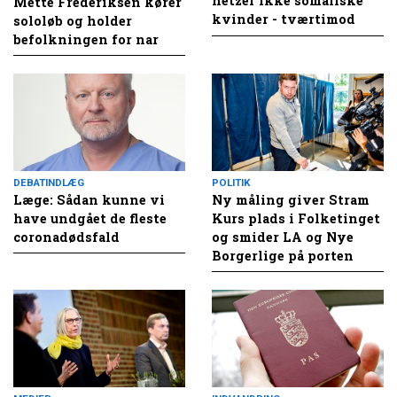
hetzer ikke somaliske
Mette Frederiksen kører
kvinder - tværtimod
sololøb og holder
befolkningen for nar
DEBATINDLÆG
POLITIK
Læge: Sådan kunne vi
Ny måling giver Stram
have undgået de fleste
Kurs plads i Folketinget
coronadødsfald
og smider LA og Nye
Borgerlige på porten