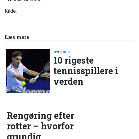
Kilde:
Læs mere
NYHEDER
10 rigeste
tennisspillere i
verden
Rengøring efter
rotter – hvorfor
grundig