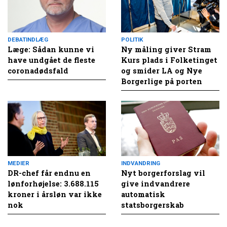
DEBATINDLÆG
POLITIK
Læge: Sådan kunne vi
Ny måling giver Stram
have undgået de fleste
Kurs plads i Folketinget
coronadødsfald
og smider LA og Nye
Borgerlige på porten
MEDIER
INDVANDRING
DR-chef får endnu en
Nyt borgerforslag vil
lønforhøjelse: 3.688.115
give indvandrere
kroner i årsløn var ikke
automatisk
nok
statsborgerskab