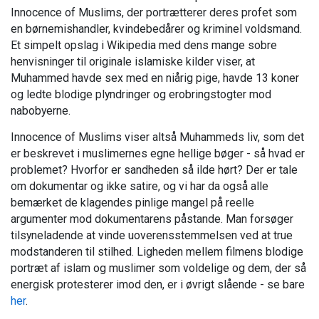
Innocence of Muslims, der portrætterer deres profet som
en børnemishandler, kvindebedårer og kriminel voldsmand.
Et simpelt opslag i Wikipedia med dens mange sobre
henvisninger til originale islamiske kilder viser, at
Muhammed havde sex med en niårig pige, havde 13 koner
og ledte blodige plyndringer og erobringstogter mod
nabobyerne.
Innocence of Muslims viser altså Muhammeds liv, som det
er beskrevet i muslimernes egne hellige bøger - så hvad er
problemet? Hvorfor er sandheden så ilde hørt? Der er tale
om dokumentar og ikke satire, og vi har da også alle
bemærket de klagendes pinlige mangel på reelle
argumenter mod dokumentarens påstande. Man forsøger
tilsyneladende at vinde uoverensstemmelsen ved at true
modstanderen til stilhed. Ligheden mellem filmens blodige
portræt af islam og muslimer som voldelige og dem, der så
energisk protesterer imod den, er i øvrigt slående - se bare
her
.