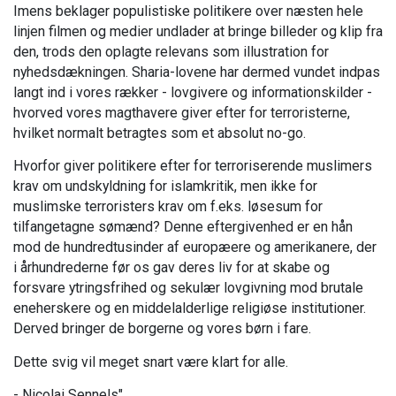
Imens beklager populistiske politikere over næsten hele
linjen filmen og medier undlader at bringe billeder og klip fra
den, trods den oplagte relevans som illustration for
nyhedsdækningen. Sharia-lovene har dermed vundet indpas
langt ind i vores rækker - lovgivere og informationskilder -
hvorved vores magthavere giver efter for terroristerne,
hvilket normalt betragtes som et absolut no-go.
Hvorfor giver politikere efter for terroriserende muslimers
krav om undskyldning for islamkritik, men ikke for
muslimske terroristers krav om f.eks. løsesum for
tilfangetagne sømænd? Denne eftergivenhed er en hån
mod de hundredtusinder af europæere og amerikanere, der
i århundrederne før os gav deres liv for at skabe og
forsvare ytringsfrihed og sekulær lovgivning mod brutale
eneherskere og en middelalderlige religiøse institutioner.
Derved bringer de borgerne og vores børn i fare.
Dette svig vil meget snart være klart for alle.
- Nicolai Sennels"