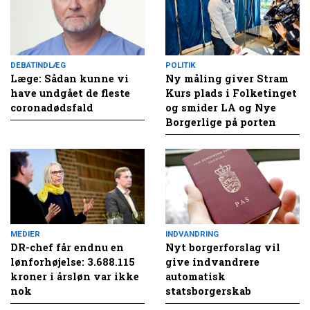
DEBATINDLÆG
POLITIK
Læge: Sådan kunne vi
Ny måling giver Stram
have undgået de fleste
Kurs plads i Folketinget
coronadødsfald
og smider LA og Nye
Borgerlige på porten
MEDIER
INDVANDRING
DR-chef får endnu en
Nyt borgerforslag vil
lønforhøjelse: 3.688.115
give indvandrere
kroner i årsløn var ikke
automatisk
nok
statsborgerskab